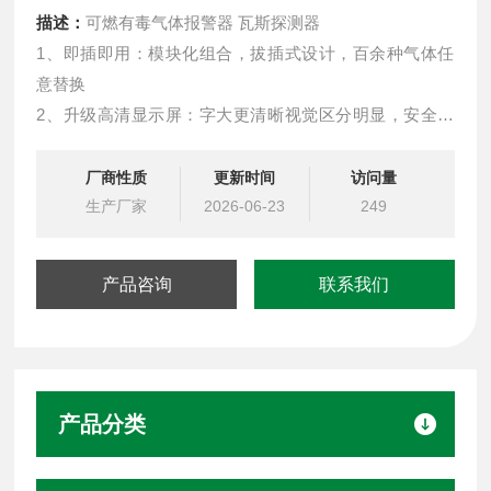
描述：
可燃有毒气体报警器 瓦斯探测器
1、即插即用：模块化组合，拔插式设计，百余种气体任
意替换
2、升级高清显示屏：字大更清晰视觉区分明显，安全隐
患及时发现
3、免校准模组：免校准传感器模组，可直接替换，无需
厂商性质
更新时间
访问量
重新标气
生产厂家
2026-06-23
249
4、寿命自动检测：传感器寿命自动检测，到期提示更换
5、检测稳定精准：yuan装进口处理芯片及传感器，检测
产品咨询
联系我们
更灵敏，数据更准确
6、双环境防爆：符合气体+粉尘防爆双标准
产品分类