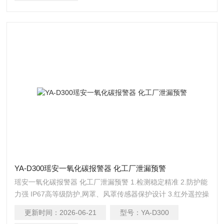
YA-D300瑶安一氧化碳报警器 化工厂泄漏预警
瑶安一氧化碳报警器 化工厂泄漏预警 1.检测稳定精准 2.防护能
力强 IP67高等级防护,网罩、风罩传感器保护设计 3.红外遥控操
作作 无需攀爬、开盖,减少硬件损耗及人员伤亡 4.输出信号丰富
更新时间：
2026-06-21
型号：
YA-D300
多样 支持4-20mA，RS485，LoRa无线信号，PowerBus二总