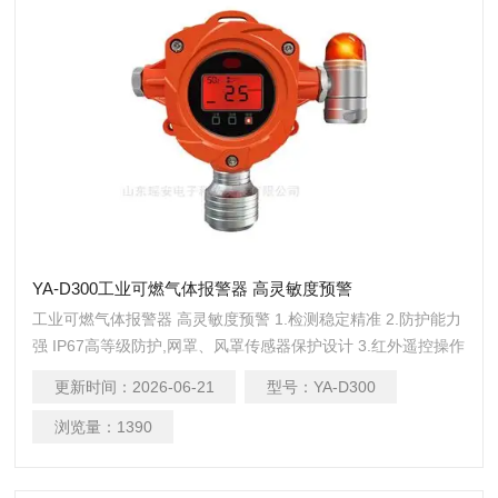
YA-D300工业可燃气体报警器 高灵敏度预警
工业可燃气体报警器 高灵敏度预警 1.检测稳定精准 2.防护能力
强 IP67高等级防护,网罩、风罩传感器保护设计 3.红外遥控操作
作 无需攀爬、开盖,减少硬件损耗及人员伤亡 4.输出信号丰富多
更新时间：
2026-06-21
型号：
YA-D300
样 支持4-20mA，RS485，LoRa无线信号，PowerBus二总线
5.LoRa无线通讯低功耗、免布线、抗干扰,传输距离3-5公里，
浏览量：
1390
轻松穿墙