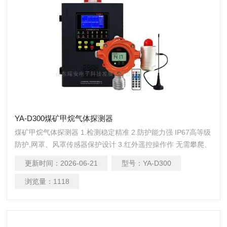
YA-D300煤矿甲烷气体探测器
煤矿甲烷气体探测器 1.检测稳定精准 2.防护能力强 IP67高等级
防护,网罩、风罩传感器保护设计 3.红外遥控操作作 无需攀爬、
开盖,减少硬件损耗及人员伤亡 4.输出信号丰富多样 支持4-
更新时间：
2026-06-21
型号：
YA-D300
20mA，RS485，LoRa无线信号，PowerBus二总线 5.LoRa无
线通讯低功耗、免布线、抗干扰,传输距离3-5公里，轻松穿墙
浏览量：
1118