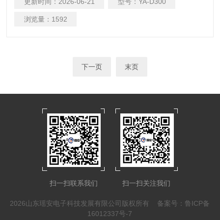
更新时间：
2026-06-21
型号：
YA-D300
号丰富多样 支持4-20mA，RS485，LoRa无线信号，
PowerBus二总线 5.LoRa无线通讯低功耗、免布线、抗干扰,传
浏览量：
1592
输距离3-5公里，轻松穿墙
下一页
末页
扫一扫联系我们
扫一扫关注我们
2026山东瑶安电子科技发展有限公司版权所有
备案号：鲁ICP备
16012337号-7