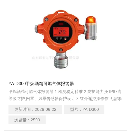
YA-D300甲烷酒精可燃气体报警器
甲烷酒精可燃气体报警器 1.检测稳定精准 2.防护能力强 IP67高
等级防护,网罩、风罩传感器保护设计 3.红外遥控操作作 无需攀
爬、开盖,减少硬件损耗及人员伤亡 4.输出信号丰富多样 支持4-
更新时间：
2026-06-22
型号：
YA-D300
20mA，RS485，LoRa无线信号，PowerBus二总线 5.LoRa无
线通讯低功耗、免布线、抗干扰,传输距离3-5公里，轻松穿墙
浏览量：
2590