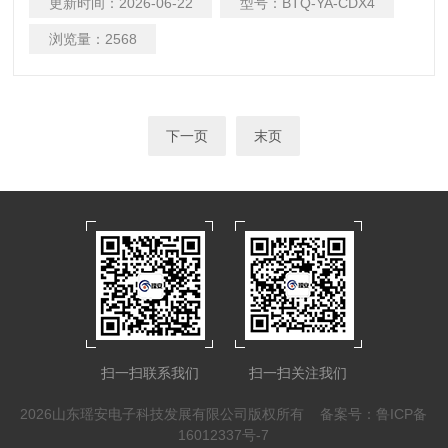
更新时间：
2026-06-22
型号：
BTQ-YA-CDX4
障报警 4.待机时间长2400mAh大容量电池，可连续使用10小时
5.记录存储 开关机记录、报警记录和故障记录查询功能，最多
浏览量：
2568
可存储1000条记录 6.功能丰富调零、校准、标定功能，实体按
键，便于操作
下一页
末页
扫一扫联系我们
扫一扫关注我们
2026山东瑶安电子科技发展有限公司版权所有
备案号：鲁ICP备
16012337号-7