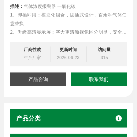
描述：
气体浓度报警器 一氧化碳
1、即插即用：模块化组合，拔插式设计，百余种气体任
意替换
2、升级高清显示屏：字大更清晰视觉区分明显，安全隐
患及时发现
3、免校准模组：免校准传感器模组，可直接替换，无需
厂商性质
更新时间
访问量
重新标气
生产厂家
2026-06-23
315
4、寿命自动检测：传感器寿命自动检测，到期提示更换
5、检测稳定精准：yuan装进口处理芯片及传感器，检测
产品咨询
联系我们
更灵敏，数据更准确
6、双环境防爆：符合气体+粉尘防爆双标准
产品分类