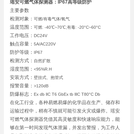
瑶安可燃气体探测器：IP67高等级防护
主要参数
检测对象：
可燃/有毒气体/氧气
温度范围：
可燃: -40℃~70℃;有毒: -20°C~60°C
工作电压：
DC24V
触点容量：
5A/AC220V
防护等级：
IP67
检测方式：
自然扩散
湿度范围：
<95%R.H
安装方式：
壁挂式、抱管式
报警音量：
>120dB
防爆标志：
Ex db llC T6 GbEx tb lllC T80°C Db
在化工行业，各种易燃易爆的化学品在生产、储存和
运输过程中，稍有不慎就可能引发火灾或爆炸。瑶安
可燃气体探测器凭借其高灵敏度和快速响应能力，能
够在第一时间发现气体泄漏，并发出警报，为工作人