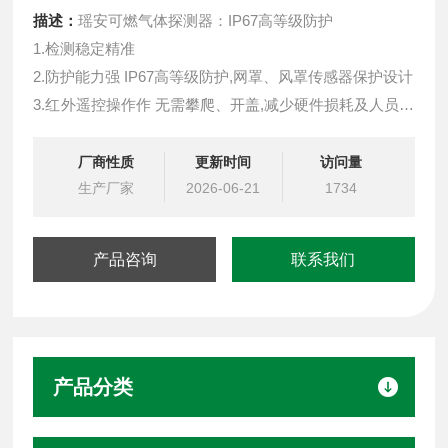
描述：
瑶安可燃气体探测器：IP67高等级防护
1.检测稳定精准
2.防护能力强 IP67高等级防护,网罩、风罩传感器保护设计
3.红外遥控操作作 无需攀爬、开盖,减少硬件损耗及人员伤
亡
4.输出信号丰富多样 支持4-20mA，RS485，LoRa无线信
厂商性质
更新时间
访问量
号，PowerBus二总线
生产厂家
2026-06-21
1734
5.LoRa无线通讯低功耗、免布线、抗干扰,传输距离3-5公
里，轻松穿墙
产品咨询
联系我们
产品分类