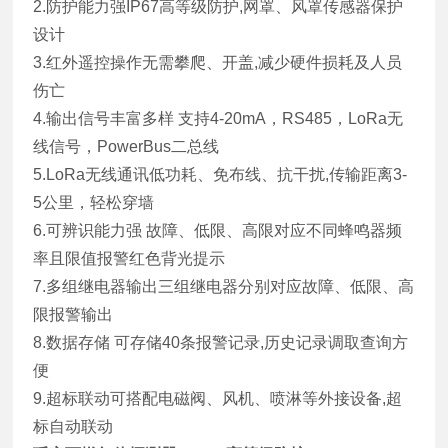
2.防护能力强IP67高等级防护,网罩、风罩传感器保护
设计
3.红外遥控操作无需攀爬、开盖,减少硬件损耗及人员
伤亡
4.输出信号丰富多样 支持4-20mA，RS485，LoRa无
线信号，PowerBus二总线
5.LoRa无线通讯低功耗、免布线、抗干扰,传输距离3-
5公里，轻松穿墙
6.可辨识能力强 故障、低限、高限对应不同蜂鸣器频
率且限值报警红色背光提示
7.多组继电器输出三组继电器分别对应故障、低限、高
限报警输出
8.数据存储 可存储40条报警记录,历史记录调取查询方
便
9.超标联动可搭配电磁阀、风机、喷淋等外接设备,超
标自动联动