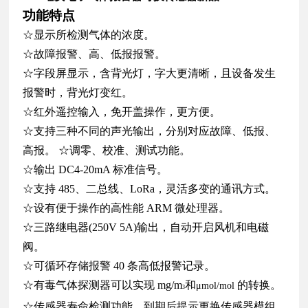
功能特点
☆显示所检测气体的浓度。
☆故障报警、高、低报报警。
☆字段屏显示，含背光灯，字大更清晰，且设备发生
报警时，背光灯变红。
☆红外遥控输入，免开盖操作，更方便。
☆支持三种不同的声光输出，分别对应故障、低报、
高报。
☆调零、校准、测试功能。
☆输出 DC4-20mA 标准信号。
☆支持 485、二总线、LoRa，灵活多变的通讯方式。
☆设有便于操作的高性能 ARM 微处理器。
☆三路继电器(250V 5A)输出，自动开启风机和电磁
阀。
☆可循环存储报警 40 条高低报警记录。
☆有毒气体探测器可以实现 mg/m
和
的转换。
μ
mol/mol
3
☆传感器寿命检测功能，到期后提示更换传感器模组