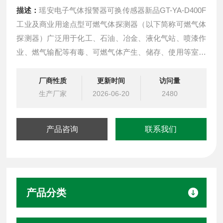
描述：
瑶安电子气体报警器可换传感器新品GT-YA-D400F
工业及商业用途点型可燃气体探测器（以下简称可燃气体
探测器）广泛用于化工、石油、冶金、液化气站、喷漆作
业、燃气输配等有毒、可燃气体产生、储存、使用等室内
外易泄露危险场所。可燃气体探测器是我公司开发的功能
实用、操作方便的气体探测器。可与我公司的气体报警控
厂商性质
更新时间
访问量
制器YA-K100共同组成工业用气体报警系统。
生产厂家
2026-06-20
2480
产品咨询
联系我们
产品分类