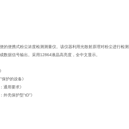
便的便携式粉尘浓度检测测量仪。该仪器利用光散射原理对粉尘进行检测
数据信号输出。采用12864液晶高亮度，全中文显示。
求》
“d"保护的设备》
部分：通用要求》
分：外壳保护型“tD"》