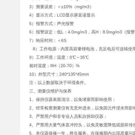
3）测量误差：＜±10%（mg/m3）
4）显示方式：LCD显示屏直读显示
5）报警方式：声光报警
6）报警设定：低L：4.0mg/m3，高H：8.0mg/m3（
7）响应时间：＜6S
8）工作电源：内置高容量锂电池，充足电后可连续使用
9）工作环境：温度：0℃～35℃
相对湿度：RH（20-70）%
10）外型尺寸：240*135*45mm
注：以上数据取决于环境条件。
三、测量仪维护与保养
1、
保持仪器表面清洁，以免堵塞而影响使用；
2、
经常检查测量仪有无意外进水，以免因元件浸水而影
3、
严禁用户和非专业人员私自拆卸仪器；
4、
严禁用大量气体直冲控头，以免灵敏度降低或损坏传
5、
本仪器保修一年，终生服务。在保修期内出现质量问