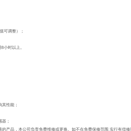
报警值可调整）；
8小时以上。
响其性能；
感器；
题的产品，本公司负责免费维修或更换。如不在免费保修范围.实行有偿修