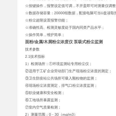
☆按键操作，报警设定值可调，不开盖即可对测量仪调整
☆数据存储容量：20000组数据，配接电脑可当U盘读取
☆粉尘超限设置报警功能；
☆准确性高、检测灵敏度处于国内同类产品水平；
☆操作简单，维护简单；
面粉/金属/木屑粉尘浓度仪 泵吸式粉尘监测
技术参数
2.1技术指标
1）检测场所：①环境监测站专用粉尘仪；
②适用于工矿企业劳动部门生产现场粉尘浓度的测定；
③卫生防疫站公共场所可吸入颗粒物的监测；
④现场粉尘浓度测定，排气口粉尘浓度监测；
⑤职业健康和安全检测；
⑥工地场所暴露监测；
⑦室内空气质量检测；
2）测量范围：0﹣30（mg/m3）