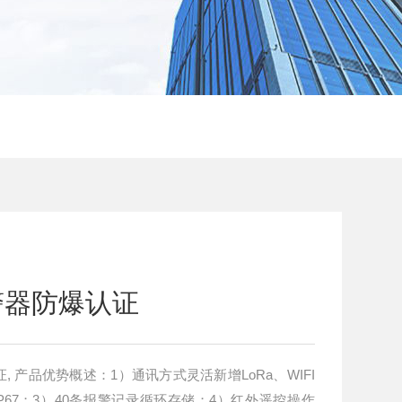
警器防爆认证
 产品优势概述：1）通讯方式灵活新增LoRa、WIFI
P67；3）40条报警记录循环存储；4）红外遥控操作