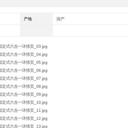
产地
国产