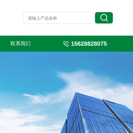
15628828075
联系我们