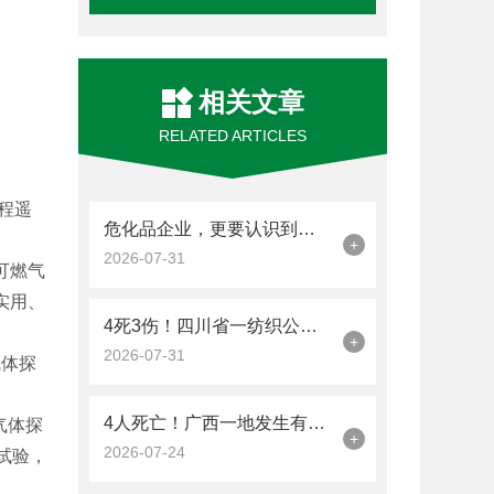
相关文章
RELATED ARTICLES
远程遥
危化品企业，更要认识到工业气体报警器的重要性
+
2026-07-31
可燃气
实用、
4死3伤！四川省一纺织公司发生硫化氢中毒事件
+
2026-07-31
气体探
4人死亡！广西一地发生有毒气体中毒事件
气体探
+
2026-07-24
试验，