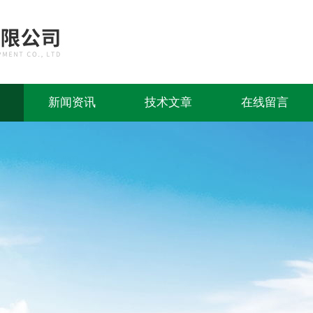
新闻资讯
技术文章
在线留言