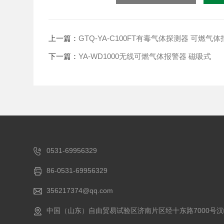
上一篇：
GTQ-YA-C100FT有毒气体探测器 可燃气
下一篇：
YA-WD1000无线可燃气体报警器 磁吸式
0531-69956329
86-0531-69956329
356217374@qq.com
中国（山东）自由贸易试验区济南片区经十东路7000号汉峪