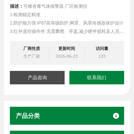
描述：
可燃有毒气体报警器 厂区检测仪
1.检测稳定精准
2.防护能力强 IP67高等级防护,网罩、风罩传感器保护设计
3.红外遥控操作作 无需攀爬、开盖,减少硬件损耗及人员伤
亡
4.输出信号丰富多样 支持4-20mA，RS485，LoRa无线信
厂商性质
更新时间
访问量
号，PowerBus二总线
生产厂家
2026-06-23
133
5.LoRa无线通讯低功耗、免布线、抗干扰,传输距离3-5公
里，轻松穿墙
产品咨询
联系我们
产品分类