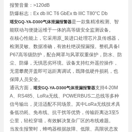
报警音量：>120dB
防爆标志：Ex db llC T6 GbEx tb lllC T80°C Db
是一款集精准检测、智
瑶安GQ-YA-D300气体泄漏报警器
能联动与便捷运维于一体的高等级安全监测设备。
在核心性能上，它采用原_装进口处理芯片及传感器，
检测灵敏、数据准确，有效杜绝误报漏报。整机具备I
P67高等级防护，配合网罩与风罩双重保护，防水、防
尘、防爆，无惧恶劣环境。设备支持红外遥控操作，
无需攀爬开盖即可远距离调试，既降低硬件损耗，也
保障人员安全。
通讯方面，
支持4-20M
瑶安GQ-YA-D300气体泄漏报警器
A、RS485、LoRa无线、POWERBUS二总线等多种
信号输出，灵活适配不同场景。其中LoRa无线技术具
备低功耗、免布线、抗干扰等优势，传输距离达3至5
公里，轻松穿墙，有效解决复杂厂区的布线难题。
当发生报警时，蜂鸣器根据故障、低限、高限状态发