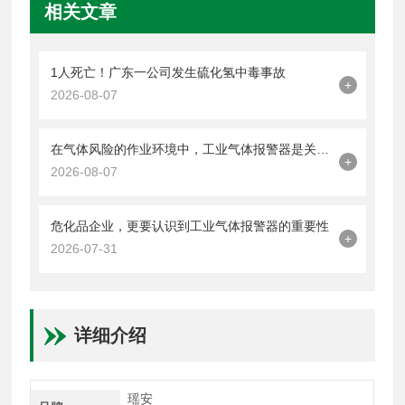
相关文章
1人死亡！广东一公司发生硫化氢中毒事故
+
2026-08-07
在气体风险的作业环境中，工业气体报警器是关键的一道防线
+
2026-08-07
危化品企业，更要认识到工业气体报警器的重要性
+
2026-07-31
详细介绍
瑶安