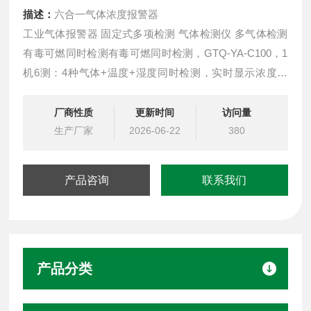
描述：
六合一气体浓度报警器
工业气体报警器 固定式多项检测 气体检测仪 多气体检测
有毒可燃同时检测有毒可燃同时检测，GTQ-YA-C100，1
机6测：4种气体+温度+湿度同时检测，实时显示浓度参
数，支持定制。LoRa无线通讯，红外远程遥控，送云平台
管理系统。
厂商性质
更新时间
访问量
生产厂家
2026-06-22
380
产品咨询
联系我们
产品分类