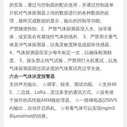
的安装，通过与控制器的配合使用，并通过控制器单
片机对气体探测器上传的数据进行的各种数据的处
理，最终完成数据的显示，输出的控制等功能。
严禁随便拆卸。2、严禁气体探测器浸入水、油等液
体，或安装在有腐蚀性气体的场所。 3、严禁用大量气
体直冲气体探测器，以免灵敏度降低或损坏传感器。
4、气体探测器应至少每年标定一次，以确保检测精
度。 5、探头禁止纯气试验，严禁用打火机熏试，以免
气体探测器因过高浓度的气体熏试而过早失效。
六合一气体浓度报警器
支持声光输出。 ☆调零、校准、测试功能。 ☆支持48
5、二总线、LoRa，灵活多变的通讯方式。☆设有便
于操作的高性能ARM微处理器。 ☆一路继电器(250V5
A)输出，自动开启风机。 ☆有毒气体可以实现mg/m3
和μmol/mol的转换。