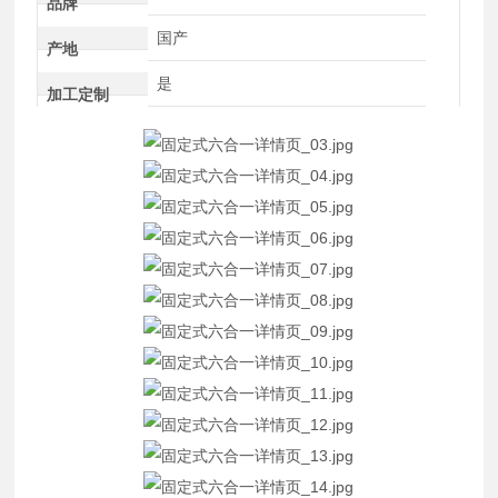
品牌
国产
产地
是
加工定制