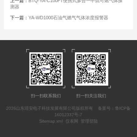
上一篇：
BTQ-YA-C100FT便携式多合一甲烷可燃气体探
测器
下一篇：
YA-WD1000石油气燃气气体浓度报警器
扫一扫联系我们
扫一扫关注我们
2026山东瑶安电子科技发展有限公司版权所有
备案号：鲁ICP备
16012337号-7
Sitemap.xml
仪表网
管理登陆