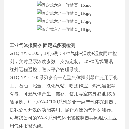
工业气体报警器 固定式多项检测
GTQ-YA-C100，1机6测：4种气体+温度+湿度同时检
测，实时显示浓度参数，支持定制。LoRa无线通讯，
红外远程遥控，送云平台管理系统。
GTQ-YA-C100系列多合一点型气体探测器广泛用于化
工、石油、冶金、液化气站、喷漆作业、燃气输配等
有毒、可燃气体产生、储存、使用等室内外易泄露危
险场所。GTQ-YA-C100系列多合一点型气体探测器，
是我公司开发的功能实用、操作方便的气体探测器。
可与我公司的YA-K系列气体报警控制器共同组成工业
用气体报警系统。