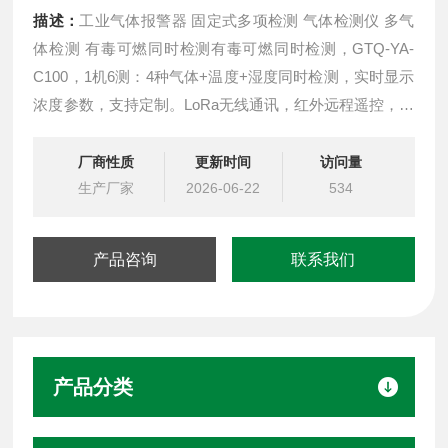
描述：
工业气体报警器 固定式多项检测 气体检测仪 多气
体检测 有毒可燃同时检测有毒可燃同时检测，GTQ-YA-
C100，1机6测：4种气体+温度+湿度同时检测，实时显示
浓度参数，支持定制。LoRa无线通讯，红外远程遥控，送
云平台管理系统。
厂商性质
更新时间
访问量
生产厂家
2026-06-22
534
产品咨询
联系我们
产品分类