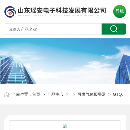
导航
当前位置：
首页
>
产品中心
> >
可燃气体报警器
> GTQ-YA-C100FT工业气体报警器 固定式多项检测