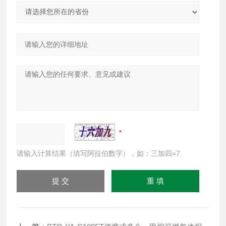
请输入计算结果（填写阿拉伯数字），如：三加四=7