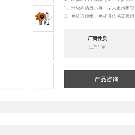
2、升级高清显示屏：字大更清晰
3、免校准模组：免校准传感器模
4、寿命自动检测：传感器寿命自
5、检测稳定精准：yuan装进口
厂商性质
6、双环境防爆：符合气体+粉尘防
生产厂家
产品咨询