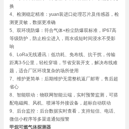
换
4、检测稳定精准：yuan装进口处理芯片及传感器，检
测更灵敏，数据更准确
5、双环境防爆：符合气体+粉尘防爆双标准，IP67高
等级防护，防止粉尘进入，雨水或短时间浸水不受影
响
6、LoRa无线通讯：低功耗、免布线、抗干扰，传输
距离3-5公里，轻松穿墙，节省安装开支，解决布线难
题，适合厂区环境复杂的场所使用
7、维护更简单：后期维护无需整机返厂邮寄，售后超
省心
8、智能联动：物联网智能云端，实时预警监测，可搭
配电磁阀、风机、喷淋等外接设备，超标自动联动
9、后台监控：后台数据实时查看，支持短信、电话、
微信小程序等多渠道通知报警
甲烷可燃气体探测器