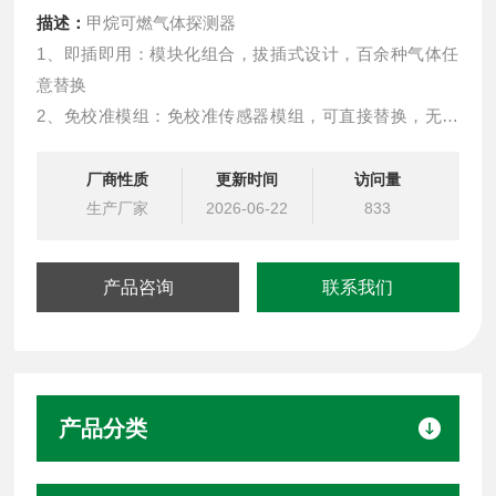
描述：
甲烷可燃气体探测器
1、即插即用：模块化组合，拔插式设计，百余种气体任
意替换
2、免校准模组：免校准传感器模组，可直接替换，无需
重新标气
3、寿命自动检测：传感器寿命自动检测，到期提示更换
厂商性质
更新时间
访问量
4、检测稳定精准：yuan装进口处理芯片及传感器，检测
生产厂家
2026-06-22
833
更灵敏，数据更准确
产品咨询
联系我们
产品分类