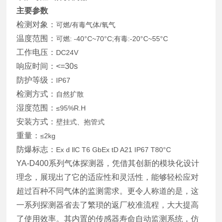
主要参数
检测对象：
可燃/有毒气体/氧气
温度范围：
可燃: -40°C~70°C;有毒:-20°C~55°C
工作电压：
DC24V
响应时间：<=30s
防护等级：
IP67
检测方式：
自然扩散
湿度范围：
≤95%R.H
安装方式：
壁挂式、抱管式
重量：
≤2kg
防爆标志：
Ex d llC T6 GbEx tD A21 IP67 T80°C
YA-D400系列气体探测器，凭借其创新的模块化设计
理念，展现出了它的适应性和灵活性，能够轻松应对
超过百种不同气体的监测需求。更令人称道的是，这
一系列探测器省去了繁琐的返厂校准流程，大大提高
了使用效率。其内置的传感器寿命自动监测系统，仿