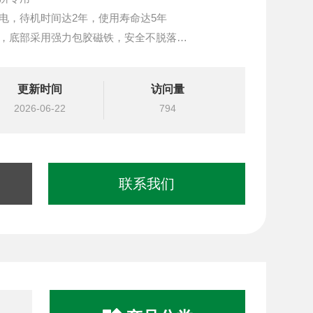
电，待机时间达2年，使用寿命达5年
工，底部采用强力包胶磁铁，安全不脱落
警，防盗振动报警
式，远距离传输，信号稳定性强
更新时间
访问量
盖，便于工作人员操作，防止误触危险
2026-06-22
794
联系我们