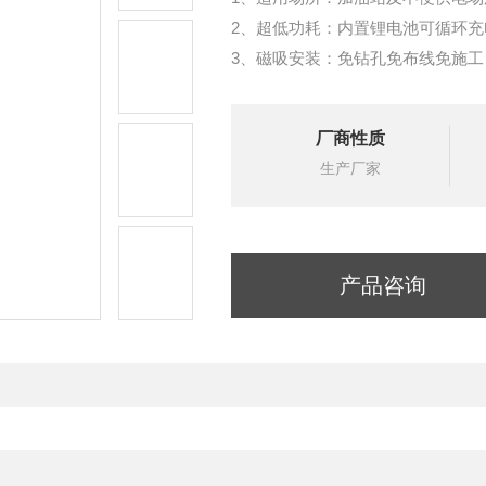
2、超低功耗：内置锂电池可循环充
3、磁吸安装：免钻孔免布线免施
4、多重报警：故障、高低、低报报
5、无线传输：LoRa或4G两种方
厂商性质
6、遥控操作：红外遥控调试免开
生产厂家
产品咨询