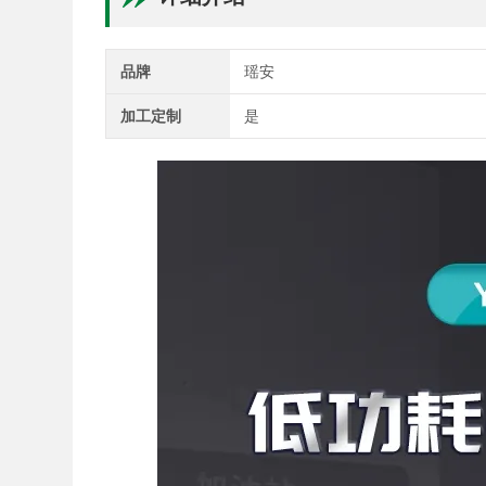
品牌
瑶安
加工定制
是