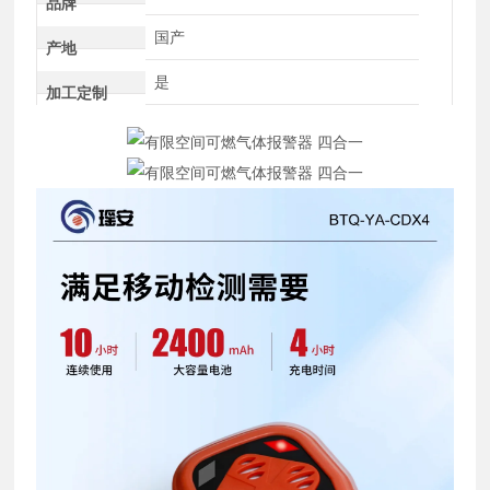
品牌
国产
产地
是
加工定制