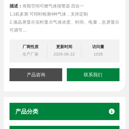
描述：
有限空间可燃气体报警器 四合一
1.1机多测 可同时检测4种气体，支持定制
2.液晶屏显示实时显示气体浓度、时间、电量，息屏显示
可调节
3.多重报警声光报警，故障报警，高低报报警，故障报警
4.待机时间长2400mAh大容量电池，可连续使用10小时
厂商性质
更新时间
访问量
5.记录存储 开关机记录、报警记录和故障记录查询功能，
生产厂家
2026-06-22
1039
最多可存储1000条记录
6.功能丰富调零、校准、标定功能，实体按键，便于操作
产品咨询
联系我们
产品分类