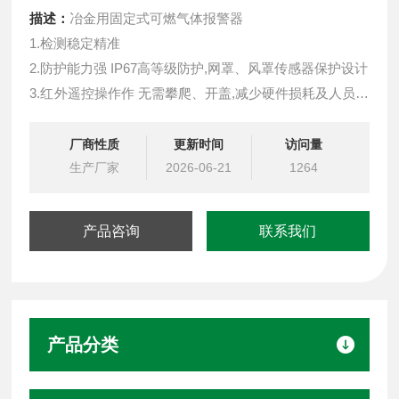
描述：
冶金用固定式可燃气体报警器
1.检测稳定精准
2.防护能力强 IP67高等级防护,网罩、风罩传感器保护设计
3.红外遥控操作作 无需攀爬、开盖,减少硬件损耗及人员伤
亡
4.输出信号丰富多样 支持4-20mA，RS485，LoRa无线信
厂商性质
更新时间
访问量
号，PowerBus二总线
生产厂家
2026-06-21
1264
5.LoRa无线通讯低功耗、免布线、抗干扰,传输距离3-5公
里，轻松穿墙
产品咨询
联系我们
产品分类