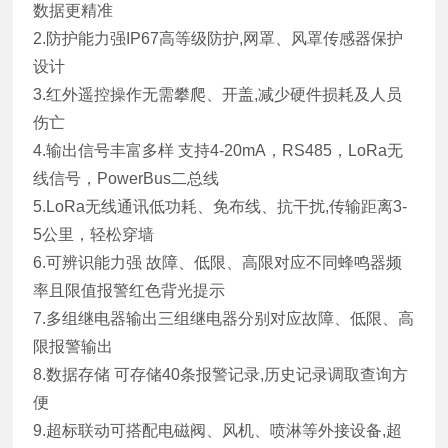
数据更精准
2.防护能力强IP67高等级防护,网罩、风罩传感器保护
设计
3.红外遥控操作无需攀爬、开盖,减少硬件损耗及人员
伤亡
4.输出信号丰富多样 支持4-20mA，RS485，LoRa无
线信号，PowerBus二总线
5.LoRa无线通讯低功耗、免布线、抗干扰,传输距离3-
5公里，轻松穿墙
6.可辨识能力强 故障、低限、高限对应不同蜂鸣器频
率且限值报警红色背光提示
7.多组继电器输出三组继电器分别对应故障、低限、高
限报警输出
8.数据存储 可存储40条报警记录,历史记录调取查询方
便
9.超标联动可搭配电磁阀、风机、喷淋等外接设备,超