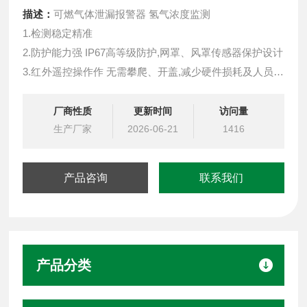
描述：
可燃气体泄漏报警器 氢气浓度监测
1.检测稳定精准
2.防护能力强 IP67高等级防护,网罩、风罩传感器保护设计
3.红外遥控操作作 无需攀爬、开盖,减少硬件损耗及人员伤
亡
4.输出信号丰富多样 支持4-20mA，RS485，LoRa无线信
厂商性质
更新时间
访问量
号，PowerBus二总线
生产厂家
2026-06-21
1416
5.LoRa无线通讯低功耗、免布线、抗干扰,传输距离3-5公
里，轻松穿墙
产品咨询
联系我们
产品分类