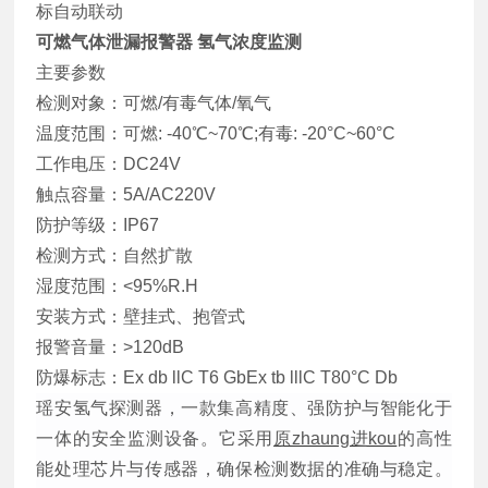
标自动联动
可燃气体泄漏报警器 氢气浓度监测
主要参数
检测对象：可燃/有毒气体/氧气
温度范围：可燃: -40℃~70℃;有毒: -20°C~60°C
工作电压：DC24V
触点容量：5A/AC220V
防护等级：IP67
检测方式：自然扩散
湿度范围：<95%R.H
安装方式：壁挂式、抱管式
报警音量：>120dB
防爆标志：Ex db llC T6 GbEx tb lllC T80°C Db
瑶安氢气探测器，一款集高精度、强防护与智能化于
一体的安全监测设备。它采用
原zhaung进kou
的高性
能处理芯片与传感器，确保检测数据的准确与稳定。