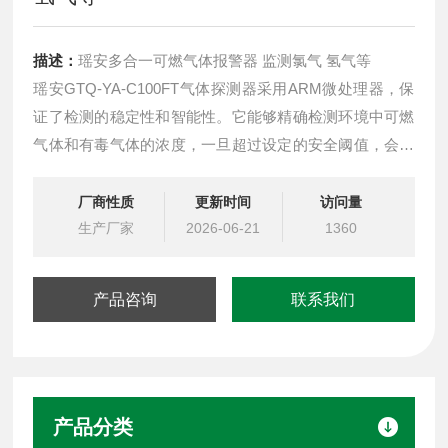
描述：
瑶安多合一可燃气体报警器 监测氯气 氢气等
瑶安GTQ-YA-C100FT气体探测器采用ARM微处理器，保
证了检测的稳定性和智能性。它能够精确检测环境中可燃
气体和有毒气体的浓度，一旦超过设定的安全阈值，会立
即启动高分贝的警报声，并通过闪烁的灯光等多种方式发
出警示，确保人们能够迅速察觉并采取应急措施。
厂商性质
更新时间
访问量
生产厂家
2026-06-21
1360
产品咨询
联系我们
产品分类