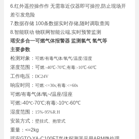
6.红外遥控操作作 无需靠近仪器即可操控,防止现场开
差引发危险
7.数据存储 100条数据实时存储,随时调取查阅
8.智能联动 物联网智能云端,实时预警监测
瑶安多合一可燃气体报警器 监测氯气 氢气等
主要参数
检测对象：
可燃/有毒气体/氧气/温度/湿度
湛度范围：可
燃:-40℃-70℃;有毒:-10℃-60℃
工作电压：
DC24V
响应时同：
可燃:<=30s;有毒:<=60s
可燃/有毒气体/氧~/温座/湿座
可燃:-40
-70℃;有毒:-10
-60℃
℃
℃
湿度范围：
15%-95%R.H
安装方式：
壁挂式、抱管式
重量：<=2kg
瑶安GTQ-YA-C100FT气体探测器采用ARM微处理