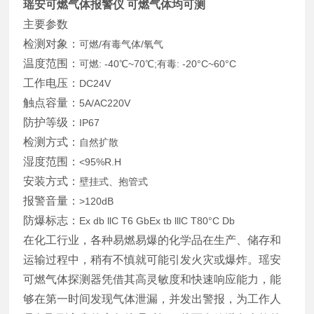
瑶安可燃气体报警仪 可燃气体均可测
主要参数
检测对象：
可燃/有毒气体/氧气
温度范围：
可燃: -40℃~70℃;有毒: -20°C~60°C
工作电压：
DC24V
触点容量：
5A/AC220V
防护等级：
IP67
检测方式：
自然扩散
湿度范围：
<95%R.H
安装方式：
壁挂式、抱管式
报警音量：
>120dB
防爆标志：
Ex db llC T6 GbEx tb lllC T80°C Db
在化工行业，各种易燃易爆的化学品在生产、储存和
运输过程中，稍有不慎就可能引发火灾或爆炸。瑶安
可燃气体探测器凭借其高灵敏度和快速响应能力，能
够在第一时间发现气体泄漏，并发出警报，为工作人