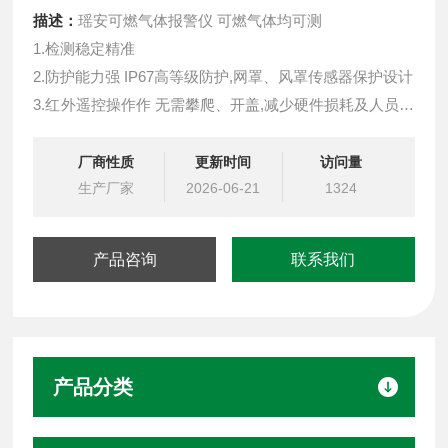
描述：
瑶安可燃气体报警仪 可燃气体均可测
1.检测稳定精准
2.防护能力强 IP67高等级防护,网罩、风罩传感器保护设计
3.红外遥控操作作 无需攀爬、开盖,减少硬件损耗及人员伤
亡
4.输出信号丰富多样 支持4-20mA，RS485，LoRa无线信
厂商性质
更新时间
访问量
号，PowerBus二总线
生产厂家
2026-06-21
1324
5.LoRa无线通讯低功耗、免布线、抗干扰,传输距离3-5公
里，轻松穿墙
产品咨询
联系我们
产品分类