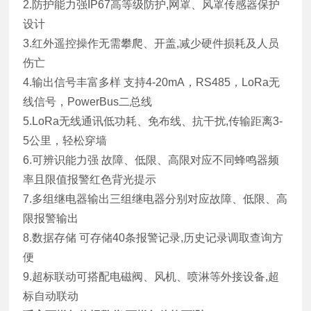
2.防护能力强IP67高等级防护,网罩、风罩传感器保护
设计
3.红外遥控操作无需攀爬、开盖,减少硬件损耗及人员
伤亡
4.输出信号丰富多样 支持4-20mA，RS485，LoRa无
线信号，PowerBus二总线
5.LoRa无线通讯低功耗、免布线、抗干扰,传输距离3-
5公里，轻松穿墙
6.可辨识能力强 故障、低限、高限对应不同蜂鸣器频
率且限值报警红色背光提示
7.多组继电器输出三组继电器分别对应故障、低限、高
限报警输出
8.数据存储 可存储40条报警记录,历史记录调取查询方
便
9.超标联动可搭配电磁阀、风机、喷淋等外接设备,超
标自动联动