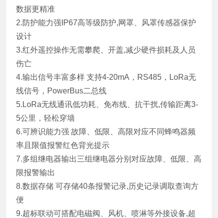
数据更精准
2.防护能力强IP67高等级防护,网罩、风罩传感器保护
设计
3.红外遥控操作无需攀爬、开盖,减少硬件损耗及人员
伤亡
4.输出信号丰富多样 支持4-20mA，RS485，LoRa无
线信号，PowerBus二总线
5.LoRa无线通讯低功耗、免布线、抗干扰,传输距离3-
5公里，轻松穿墙
6.可辨识能力强 故障、低限、高限对应不同蜂鸣器频
率且限值报警红色背光提示
7.多组继电器输出三组继电器分别对应故障、低限、高
限报警输出
8.数据存储 可存储40条报警记录,历史记录调取查询方
便
9.超标联动可搭配电磁阀、风机、喷淋等外接设备,超