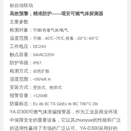
标自动联动
高效预警，精准防护——瑶安可燃气体探测器
主要参数
检测对象：
可燃/有毒气体/氧气
温度范围：
可燃: -40℃~70℃;有毒: -20°C~60°C
工作电压：
DC24V
触点容量：
5A/AC220V
防护等级：
IP67
检测方式：
自然扩散
湿度范围：
<95%R.H
安装方式：
壁挂式、抱管式
报警音量：
>120dB
防爆标志：
Ex db llC T6 GbEx tb lllC T80°C Db
YA-D300可燃气体泄漏报警器，作为工业及商业环境
中保障安全的重要设备，它以其zhuoyue的性能和广泛
的适用性赢得了市场的广泛认可。YA-D300采用好的