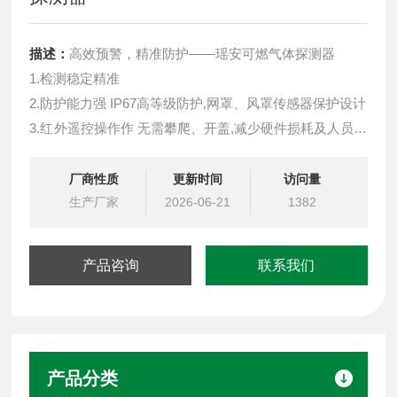
描述：
高效预警，精准防护——瑶安可燃气体探测器
1.检测稳定精准
2.防护能力强 IP67高等级防护,网罩、风罩传感器保护设计
3.红外遥控操作作 无需攀爬、开盖,减少硬件损耗及人员伤
亡
4.输出信号丰富多样 支持4-20mA，RS485，LoRa无线信
厂商性质
更新时间
访问量
号，PowerBus二总线
生产厂家
2026-06-21
1382
5.LoRa无线通讯低功耗、免布线、抗干扰,传输距离3-5公
里，轻松穿墙
产品咨询
联系我们
产品分类