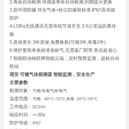
2.寿命自动检测 传感器寿命自动检测,到期提示更换
3.双环境防爆 符合气体+粉尘防爆双标准,IP67高等级
防护
4.LORa无线通讯无需布线节省开支,3-5公里远距离传
输
5.质保更长 3年质保,免费换新(可燃3年,有毒2年)
6.维护更简单免校准免标气,无需返厂郎寄,售后超省心
7.智能联动物联网智能云端，实时预警监测，超标自动
联动
瑶安 可燃气体探测器 智能监测，安全生产
主要参数
检测对象：
可燃/有毒气体/氧气
温度范围：
可燃: -40°C~70°C;有毒:-20°C~55°C
工作电压：
DC24V
响应时间：<=30s
防护等级：
IP67