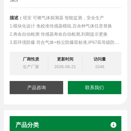
描述：
瑶安 可燃气体探测器 智能监测，安全生产
1.模块化设计 免校准传感器模组,百余种气体任意替换
2.寿命自动检测 传感器寿命自动检测,到期提示更换
3.双环境防爆 符合气体+粉尘防爆双标准,IP67高等级防护
4.LORa无线通讯无需布线节省开支,3-5公里远距离传输
5.质保更长 3年质保,免费换新(可燃3年,有毒2年)
厂商性质
更新时间
访问量
6.维护更简单免校准免标气,无需返厂邮寄,超省心
生产厂家
2026-06-21
1546
产品咨询
联系我们
产品分类