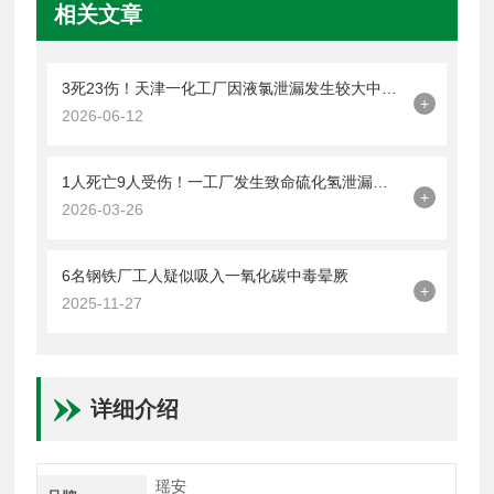
相关文章
3死23伤！天津一化工厂因液氯泄漏发生较大中毒事故
+
2026-06-12
1人死亡9人受伤！一工厂发生致命硫化氢泄漏事故
+
2026-03-26
6名钢铁厂工人疑似吸入一氧化碳中毒晕厥
+
2025-11-27
详细介绍
瑶安