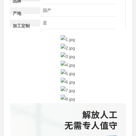
品牌
国产
产地
是
加工定制