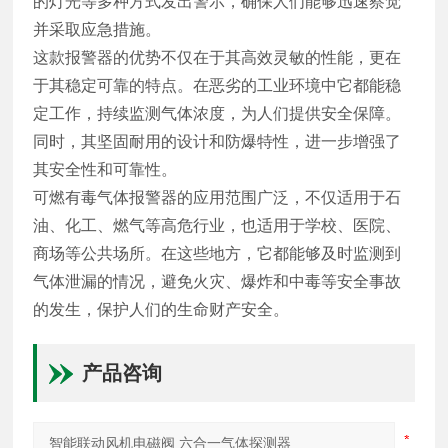
的灯光等多种方式发出警示，确保人们能够迅速察觉
并采取应急措施。
这款报警器的优势不仅在于其高效灵敏的性能，更在
于其稳定可靠的特点。在恶劣的工业环境中它都能稳
定工作，持续监测气体浓度，为人们提供安全保障。
同时，其坚固耐用的设计和防爆特性，进一步增强了
其安全性和可靠性。
可燃有毒气体报警器的应用范围广泛，不仅适用于石
油、化工、燃气等高危行业，也适用于学校、医院、
商场等公共场所。在这些地方，它都能够及时监测到
气体泄漏的情况，避免火灾、爆炸和中毒等安全事故
的发生，保护人们的生命财产安全。
产品咨询