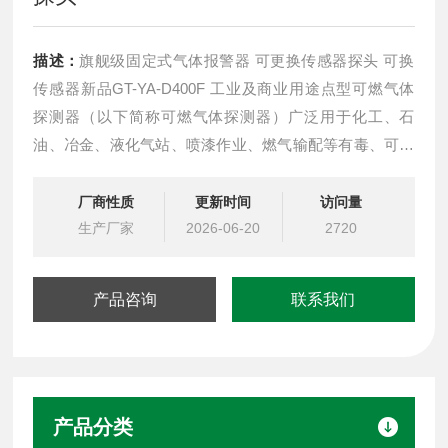
描述：
旗舰级固定式气体报警器 可更换传感器探头 可换
传感器新品GT-YA-D400F 工业及商业用途点型可燃气体
探测器（以下简称可燃气体探测器）广泛用于化工、石
油、冶金、液化气站、喷漆作业、燃气输配等有毒、可燃
气体产生、储存、使用等室内外易泄露危险场所。可燃气
体探测器是我公司开发的功能实用、操作方便的气体探测
厂商性质
更新时间
访问量
器。可与我公司的气体报警控制器YA-K100共同组成工业
生产厂家
2026-06-20
2720
用气体报警系统。
产品咨询
联系我们
产品分类