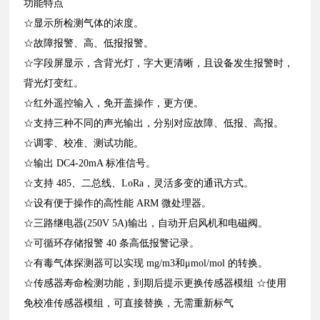
功能特点
☆显示所检测气体的浓度。
☆故障报警、高、低报报警。
☆字段屏显示，含背光灯，字大更清晰，且设备发生报警时，
背光灯变红。
☆红外遥控输入，免开盖操作，更方便。
☆支持三种不同的声光输出，分别对应故障、低报、高报。
☆调零、校准、测试功能。
☆输出 DC4-20mA 标准信号。
☆支持 485、二总线、LoRa，灵活多变的通讯方式。
☆设有便于操作的高性能 ARM 微处理器。
☆三路继电器(250V 5A)输出，自动开启风机和电磁阀。
☆可循环存储报警 40 条高低报警记录。
☆有毒气体探测器可以实现 mg/m3和μmol/mol 的转换。
☆传感器寿命检测功能，到期后提示更换传感器模组 ☆使用
免校准传感器模组，可直接替换，无需重新标气