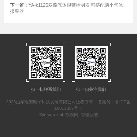
下一篇：
YA-k112S双路气体报警控制器 可搭配两个气体
报警器
扫一扫联系我们
扫一扫关注我们
2026山东瑶安电子科技发展有限公司版权所有
备案号：鲁ICP备
16012337号-7
Sitemap.xml
仪表网
管理登陆