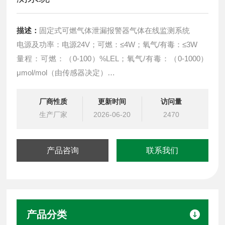
描述：
固定式可燃气体泄漏报警器气体在线监测系统
电源及功率：电源24V；可燃：≤4W；氧气/有毒：≤3W
量程：可燃：（0-100）%LEL；氧气/有毒：（0-1000）
μmol/mol（由传感器决定）
精度：±5%FS（由传感器决定）
小读数：可燃：1% LEL；有毒：0.1μmol/mol(由传感器决
厂商性质
更新时间
访问量
定)
生产厂家
2026-06-20
2470
产品咨询
联系我们
产品分类