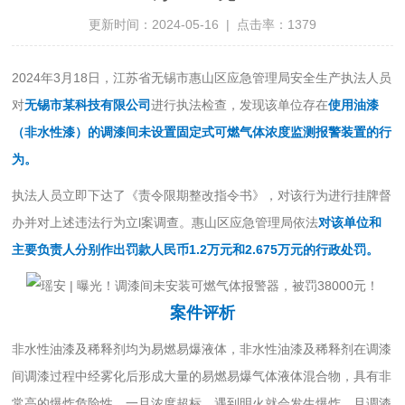
更新时间：2024-05-16 | 点击率：1379
2024年3月18日，江苏省无锡市惠山区应急管理局安全生产执法人员
对
无锡市某科技有限公司
进行执法检查，发现该单位存在
使用油漆
（非水性漆）的调漆间未设置固定式可燃气体浓度监测报警装置的行
为。
执法人员立即下达了《责令限期整改指令书》，对该行为进行挂牌督
办并对上述违法行为立l案调查。惠山区应急管理局依法
对该单位和
主要负责人分别作出罚款人民币1.2万元和2.675万元的行政处罚。
案件评析
非水性油漆及稀释剂均为易燃易爆液体，非水性油漆及稀释剂在调漆
间调漆过程中经雾化后形成大量的易燃易爆气体液体混合物，具有非
常高的爆炸危险性，一旦浓度超标，遇到明火就会发生爆炸。且调漆