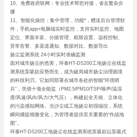
10、免费政府联网：专业技术帮您对接，省去繁杂步
骤
11、智能化操控：集中管理，功能*，赠送后台管理软
件，手机app+电脑端实时监控，支持实时监控、地图
定位、界面丰富、分级管理、权限设置、远程控制、
异常告警、多渠道通知、数据对比、数据导出
扬尘监测系统 24小时实时准确监测
面对城市扬尘的危害，环泰HT-DS200工地扬尘在线监
测系统泵吸款应势而生，成为破局城市扬尘治理困境
的科技利刃。它如同部署在城市各处的智能“环境哨
兵"，凭借十项全能监（PM2.5/PM10/TSP/噪声/温湿
度/风速/风向/风力/大气压），构建起全天候、立体化
的污染感知网络。当沙尘或工地扬尘初现端倪，系统
瞬间捕捉细微变化，为管理者提供至关重要的“作战地
图"。
环泰HT-DS200工地扬尘在线监测系统泵吸款以泵吸式