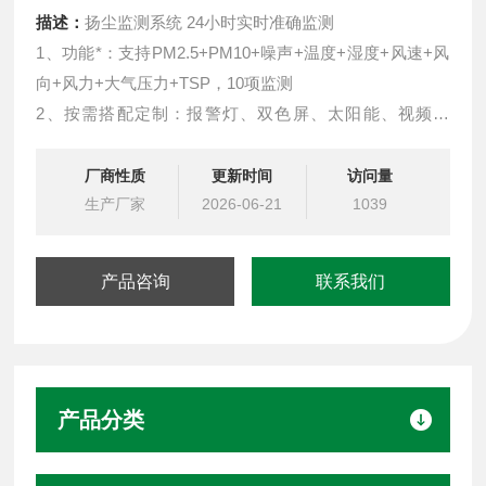
描述：
扬尘监测系统 24小时实时准确监测
1、功能*：支持PM2.5+PM10+噪声+温度+湿度+风速+风
向+风力+大气压力+TSP，10项监测
2、按需搭配定制：报警灯、双色屏、太阳能、视频监
控、监测项等，可根据需求任意定制
3、泵吸式采样：自主研发传感器模组
厂商性质
更新时间
访问量
生产厂家
2026-06-21
1039
产品咨询
联系我们
产品分类