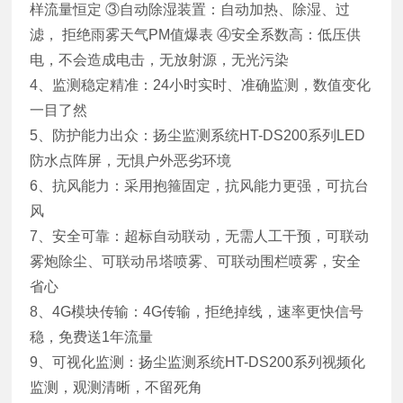
样流量恒定 ③自动除湿装置：自动加热、除湿、过
滤， 拒绝雨雾天气PM值爆表 ④安全系数高：低压供
电，不会造成电击，无放射源，无光污染
4、监测稳定精准：24小时实时、准确监测，数值变化
一目了然
5、防护能力出众：扬尘监测系统HT-DS200系列LED
防水点阵屏，无惧户外恶劣环境
6、抗风能力：采用抱箍固定，抗风能力更强，可抗台
风
7、安全可靠：超标自动联动，无需人工干预，可联动
雾炮除尘、可联动吊塔喷雾、可联动围栏喷雾，安全
省心
8、4G模块传输：4G传输，拒绝掉线，速率更快信号
稳，免费送1年流量
9、可视化监测：扬尘监测系统HT-DS200系列视频化
监测，观测清晰，不留死角