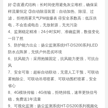
好 ②直通式结构：长时间使用避免灰尘堆积，确保采
样流量恒定 ③自动除湿装置：自动加热、除湿、过
滤， 拒绝雨雾天气PM值爆表 ④安全系数高：低压供
电，不会造成电击，无放射源，无光污染
4、监测稳定精准：24小时实时、准确监测，数值变化
一目了然
5、防护能力出众：扬尘监测系统HT-DS200系列LED
防水点阵屏，无惧户外恶劣环境
6、抗风能力：采用抱箍固定，抗风能力更强，可抗台
风
7、安全可靠：超标自动联动，无需人工干预，可联动
雾炮除尘、可联动吊塔喷雾、可联动围栏喷雾，安全
省心
8、4G模块传输：4G传输，拒绝掉线，速率更快信号
稳，免费送1年流量
9、可视化监测：扬尘监测系统HT-DS200系列视频化