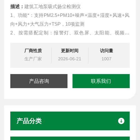
描述：
建筑工地泵吸式扬尘检测仪
1、功能*：支持PM2.5+PM10+噪声+温度+湿度+风速+风
向+风力+大气压力+TSP，10项监测
2、按需搭配定制：报警灯、双色屏、太阳能、视频监
控、监测项等，可根据需求任意定制
3、泵吸式采样：自主研发传感器模组
厂商性质
更新时间
访问量
生产厂家
2026-06-21
1007
产品咨询
联系我们
产品分类