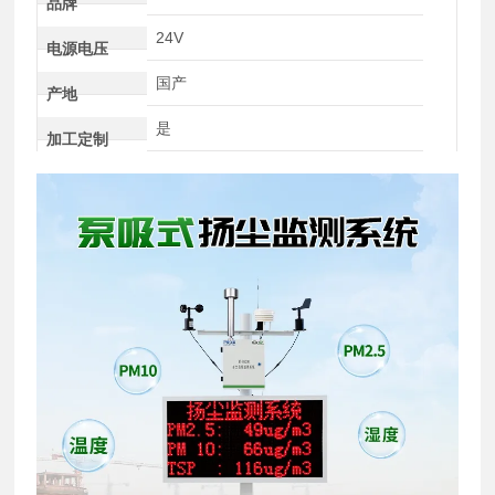
品牌
24V
电源电压
国产
产地
是
加工定制