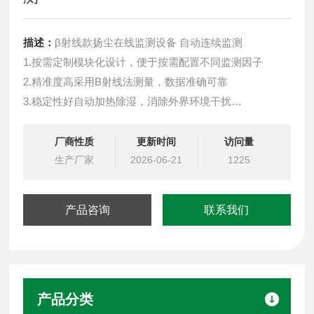
描述：
β射线款扬尘在线监测设备 自动连续监测
1.按需定制模块化设计，便于按需配置不同监测因子
2.精准度高采用B射线法测量，数据准确可靠
3.稳定性好自动加热除湿，消除外界环境干扰
4.实时显示 自动连续监测，便于维护，运行成本低
5.自动采样 间隔1小时采样并记录相关数据
厂商性质
更新时间
访问量
6.便于布点 4G 无线传输稳定，适合大规模网格化布点
生产厂家
2026-06-21
1225
7.自动治理超限联动吊塔喷淋、围墙喷淋、雾炮降尘除尘
产品咨询
联系我们
产品分类