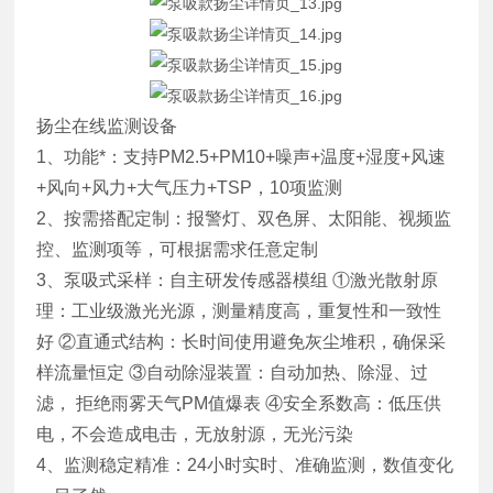
扬尘在线监测设备
1、功能*：支持PM2.5+PM10+噪声+温度+湿度+风速
+风向+风力+大气压力+TSP，10项监测
2、按需搭配定制：报警灯、双色屏、太阳能、视频监
控、监测项等，可根据需求任意定制
3、泵吸式采样：自主研发传感器模组 ①激光散射原
理：工业级激光光源，测量精度高，重复性和一致性
好 ②直通式结构：长时间使用避免灰尘堆积，确保采
样流量恒定 ③自动除湿装置：自动加热、除湿、过
滤， 拒绝雨雾天气PM值爆表 ④安全系数高：低压供
电，不会造成电击，无放射源，无光污染
4、监测稳定精准：24小时实时、准确监测，数值变化