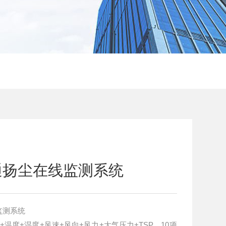
通扬尘在线监测系统
监测系统
噪声+温度+湿度+风速+风向+风力+大气压力+TSP，10项