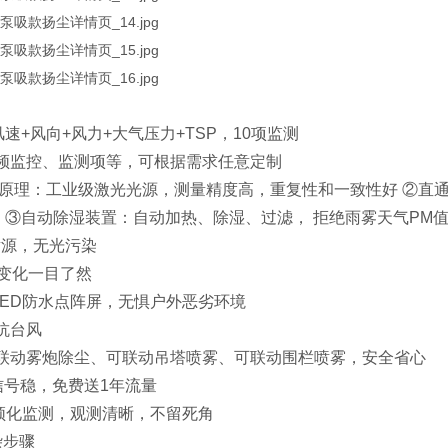
+风速+风向+风力+大气压力+TSP，10项监测
频监控、监测项等，可根据需求任意定制
射原理：工业级激光光源，测量精度高，重复性和一致性好 ②直
 ③自动除湿装置：自动加热、除湿、过滤， 拒绝雨雾天气PM
射源，无光污染
值变化一目了然
列LED防水点阵屏，无惧户外恶劣环境
抗台风
联动雾炮除尘、可联动吊塔喷雾、可联动围栏喷雾，安全省心
信号稳，免费送1年流量
视频化监测，观测清晰，不留死角
杂步骤