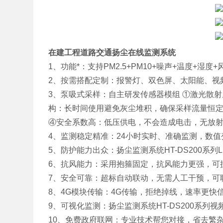
在建工程道路交通扬尘在线监测系统
1、功能*：支持PM2.5+PM10+噪声+温度+湿度
2、按需搭配定制：报警灯、双色屏、太阳能、视
3、泵吸式采样：自主研发传感器模组 ①激光散
构：长时间使用避免灰尘堆积，确保采样流量恒定
④安全系数高：低压供电，不会造成电击，无放
4、监测稳定精准：24小时实时、准确监测，数
5、防护能力出众：扬尘监测系统HT-DS200系
6、抗风能力：采用抱箍固定，抗风能力更强，可
7、安全可靠：超标自动联动，无需人工干预，可
8、4G模块传输：4G传输，拒绝掉线，速率更快
9、可视化监测：扬尘监测系统HT-DS200系列
10、免费政府联网：专业技术帮您对接，省去繁