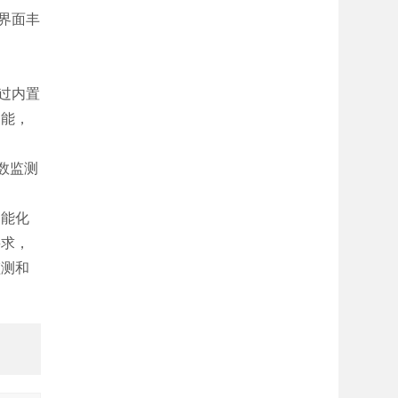
界面丰
过内置
功能，
数监测
智能化
要求，
监测和