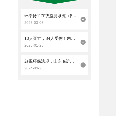
环泰扬尘在线监测系统（β射线）如何‘透视’扬尘？
+
2025-03-03
10人死亡，84人受伤！内蒙古包头一厂区发生爆炸，全区开展安全隐患大排查
+
2026-01-23
忽视环保法规，山东临沂某公司废气监测疏漏被罚15.5万！
+
2024-09-23