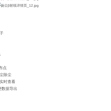
子
低
布点
降尘除尘
机实时查看
方便数据导出