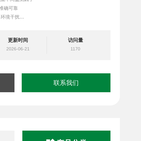
据准确可靠
界环境干扰
护，运行成本低
相关数据
更新时间
访问量
适合大规模网格化布点
2026-06-21
1170
墙喷淋、雾炮降尘除尘
联系我们