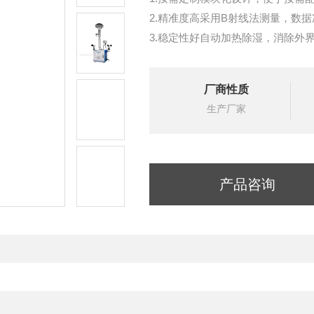
2.精准度高采用B射线法测量，数
3.稳定性好自动加热除湿，消除外
4.实时显示 自动连续监测，便于维
5.自动采样 间隔1小时采样并记录
厂商性质
6.便于布点 4G 无线传输稳定，
生产厂家
7.自动治理超限联动吊塔喷淋、围
产品咨询