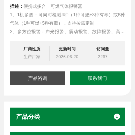
描述：
便携式多合一可燃气体报警器
1、1机多测：可同时检测4种（1种可燃+3种有毒）或6种
气体（1种可燃+5种有毒），支持按需定制
2、多方位报警：声光报警、震动报警、故障报警、高低
报报警、低电量报警、吸气泵堵塞或破漏报警，提示明显
3、数据读取轻松：2.8英寸液晶彩屏，实时显示气体浓
厂商性质
更新时间
访问量
度、时间、温度、电量，背光亮度10级可调，昏暗环境下
生产厂家
2026-06-20
2267
显示依旧清晰
4、高级别防爆：便携六合一气体检测器坚固壳体，防爆
产品咨询
联系我们
证
产品分类