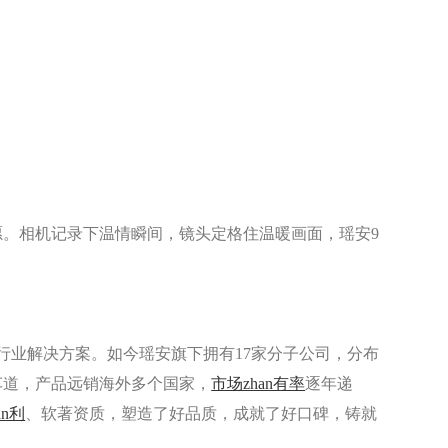
。相机记录下温情瞬间，镜头定格住温暖画面，瑶安9
业解决方案。如今瑶安旗下拥有17家分子公司，分布
车道，产品远销海外多个国家，
市场zhan有率
逐年递
an利
、软著资质，塑造了好品质，成就了好口碑，铸就