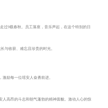
已然走过9载春秋。员工落座，音乐声起，在这个特别的日
成长与收获、难忘且珍贵的时光。
，激励每一位瑶安人奋勇前进。
安人高昂的斗志和朝气蓬勃的精神面貌。激动人心的惊