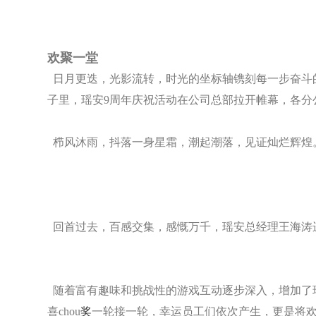
欢聚一堂
日月更迭，光影流转，时光的坐标轴镌刻每一步奋斗的足迹
子里，瑶安9周年庆祝活动在公司总部拉开帷幕，各分
栉风沐雨，抖落一身星霜，潮起潮落，见证灿烂辉煌
回首过去，百感交集，感慨万千，瑶安总经理王海涛
随着富有趣味和挑战性的游戏互动逐步深入，增加了
喜chou
奖
一轮接一轮，幸运员工们依次产生，更是将