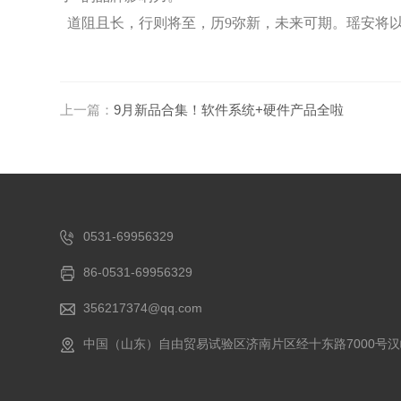
道阻且长，行则将至，历9弥新，未来可期。瑶安将
上一篇：
9月新品合集！软件系统+硬件产品全啦
0531-69956329
86-0531-69956329
356217374@qq.com
中国（山东）自由贸易试验区济南片区经十东路7000号汉峪