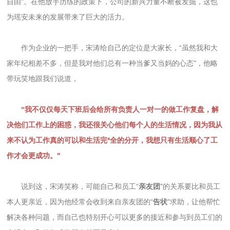
自由"。在他放手历练的政策下，公司的新兴力量不断被发掘，这也
为瑶安未来的发展带来了巨大的活力。
作为企业的一把手，宋涛给自己的定位是大家长，“虽然我和大
家年纪相差不多，但是我对他们总有一种当爹又当妈的心态"，他略
带玩笑地跟我们说道，
“我不仅仅每天下班后会给所有负责人一对一的做工作复盘，解
决他们工作上的困惑，我还很关心他们每个人的生活情况，因为我从
来不认为工作真的可以和生活完*全的分开，我想只有生活顺心了工
作才会更成功。"
说到这，宋涛笑称，可能自己和员工“
亲友团
"的关系要比和员工
本人更亲近，因为他经常会收到来自亲友团的“
告状
"求助，让他帮忙
解决各种问题，而自己也特别开心可以更多的接近和参与到员工们的