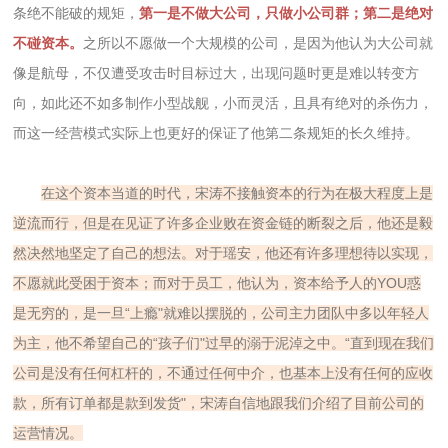
条绝不能破的规矩，
第一是不做大公司，只做小公司群；第二是绝对
不碰资本。
之所以不愿做一个大规模的公司，是因为他认为大公司就
像是航母，不仅遭受攻击时目标过大，出现问题时更是难以转变方
向，如此还不如多制作小型战舰，小而灵活，且具有绝对的杀伤力，
而这一经营模式实际上也更好的保证了他第二条规矩的长久维持。
在这个资本当道的时代，宋涛不接触资本的行为在极大程度上是
逆流而行，但是在见证了许多企业败在资金链的断裂之后，他还是毅
然决然地坚定了自己的想法。对于瑶安，他还有许多理想待以实现，
不愿就此受困于资本；而对于员工，他认为，资本给予人的YOU惑
是无穷的，是一旦“上瘾"就难以摆脱的，公司主力团队中多以年轻人
为主，他不希望自己的“孩子们"过早的溺于泥淖之中。“直到现在我们
公司是没有任何杠杆的，不通过任何中介，也基本上没有任何的应收
款，所有订单都是款到发货"，宋涛自信地跟我们介绍了目前公司的
运营情况。