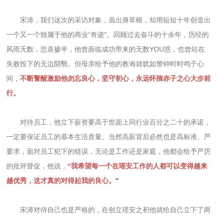
宋涛，我们这次的采访对象，虽出身草根，却用短短十年创造出
一个又一个独属于他的商业“奇迹"。回顾过去奋斗的十余年，历经的
风雨无数，悲喜掺半，他曾面临成功带来的无数YOU惑，也曾站在
失败投下的无边阴翳。但母亲给予他的教诲就犹如警钟时时鸣于心
间，
不断警醒激励他勿忘良心，坚守初心，永远怀揣赤子之心大步前
行。
对待员工，他立下薪资要高于世面上同行业百分之二十的承诺，
一定要保证员工的基本生活质量。当然高薪背后必然也是高标准、严
要求，面对员工犯下的错误，无论是工作还是家庭，他都会给予严厉
的批评督促，他说，
“我希望每一个在瑶安工作的人都可以变得越来
越优秀，这才真的对得起我的良心。"
宋涛对待自己也是严格的，在创立瑶安之初他就给自己立下了两