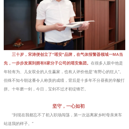
三十岁，宋涛便创立了“瑶安"品牌，在气体报警器领域一MA当
先，一步步发展到拥有8家分子公司的瑶安集团。
在很多人眼中他是
年轻有为、儿女双全的人生赢家，也有人评价他是“有野心的狂人"。
但殊不知今朝这番令人称羡的成绩，背后是十多年不分昼夜的辛酸打
拼。十年磨一剑，今日，宝剑不过才初绽锋芒。
坚守，一心如初
“到现在我都忘不了初入职场闯荡，第一次远离家乡时母亲来车
站送我的样子。"