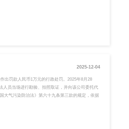
闻就倒”的硫化氢“杀手”硫化氢（H₂S）是一种无色、剧
度时具有臭鸡蛋味，可刺激呼吸道和眼睛；但高浓度时
易使人中毒发生闪电型死亡...
2025-12-04
罚款人民币1万元的行政处罚。2025年8月28
执法人员当场进行勘验、拍照取证，并向该公司委托代
国大气污染防治法》第六十九条第三款的规定，依据