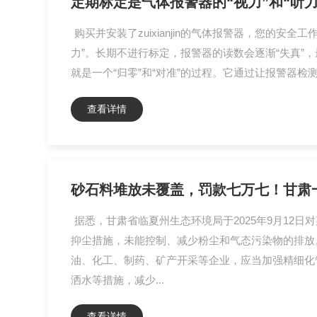
定期标定是气体报警器的“视力”和“听力
购买并安装了zuixianjin的气体报警器，您的
力”。长期不进行标定，报警器的读数会逐渐“失真”，
就是一个“归零”和“对准”的过程。它通过让报警器
查看详情
砂石料堆放未覆盖，罚款七万七！甘肃一
据悉，甘肃省临夏州生态环境局于2025年9月1
抑尘措施，未能控制、减少粉尘和气态污染物的排放
油、化工、制药、矿产开采等企业，应当加强精细化
洒水等措施，减少...
查看详情