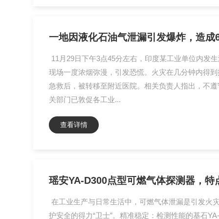
一地因液化石油气泄漏引发爆炸，造成
11月29日下午3点45分左右，印度某工业单位
现场一度浓烟弥漫，引发恐慌。火灾在几分钟内得到
急救后，被转移至附近医院。相关负责人指出，不遵
关部门已敦促各工业...
查看详情
瑶安YA-D300点型可燃气体探测器，
在工业生产与日常生活中，可燃气体泄漏是引发火灾
护安全的得力“卫士”。精准稳定：检测性能的基石Y