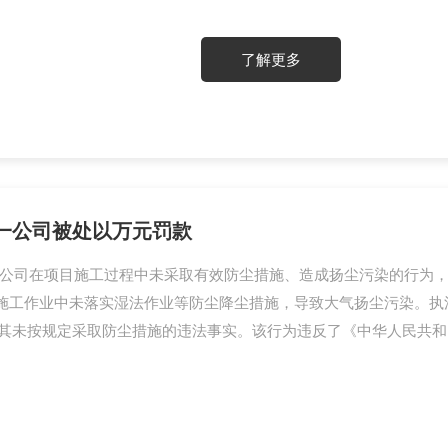
中毒，经送医院抢救无效后死亡。“一
毒、具有强酸性的窒息性气体，低浓
了解更多
很快引起嗅觉神经麻痹而不觉其味，容
一公司被处以万元罚款
公司在项目施工过程中未采取有效防尘措施、造成扬尘污染的行为，作出
在施工作业中未落实湿法作业等防尘降尘措施，导致大气扬尘污染。
其未按规定采取防尘措施的违法事实。该行为违反了《中华人民共和