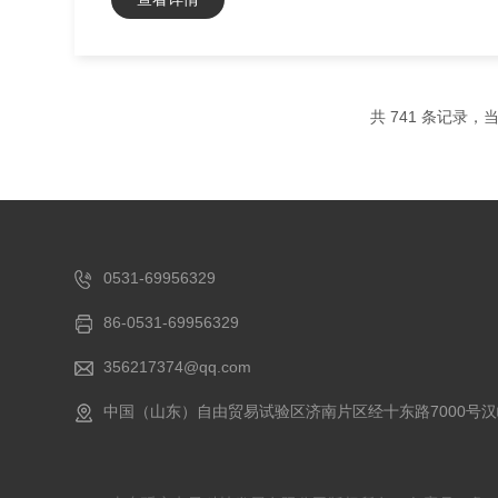
共 741 条记录，当前
0531-69956329
86-0531-69956329
356217374@qq.com
中国（山东）自由贸易试验区济南片区经十东路7000号汉峪