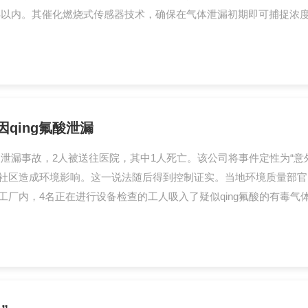
%FS以内。其催化燃烧式传感器技术，确保在气体泄漏初期即可捕捉浓度
qing氟酸泄漏
g氟酸泄漏事故，2人被送往医院，其中1人死亡。该公司将事件定性为“
社区造成环境影响。这一说法随后得到控制证实。当地环境质量部官
一工厂内，4名正在进行设备检查的工人吸入了疑似qing氟酸的有毒气