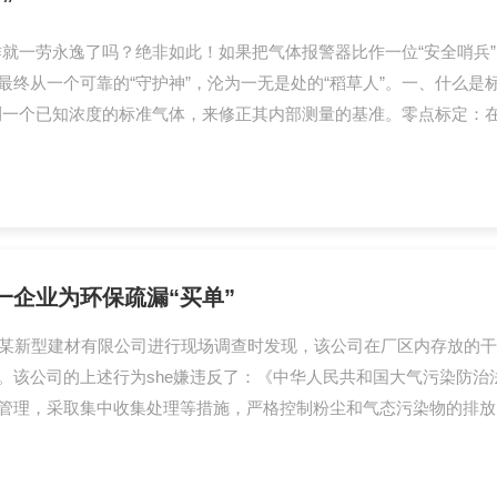
”
安全工作就一劳永逸了吗？绝非如此！如果把气体报警器比作一位“安全哨兵
最终从一个可靠的“守护神”，沦为一无是处的“稻草人”。一、什么是
检测一个已知浓度的标准气体，来修正其内部测量的基准。零点标定：在
企业为环保疏漏“买单”
2日对某新型建材有限公司进行现场调查时发现，该公司在厂区内存放
。该公司的上述行为she嫌违反了：《中华人民共和国大气污染防治
管理，采取集中收集处理等措施，严格控制粉尘和气态污染物的排放