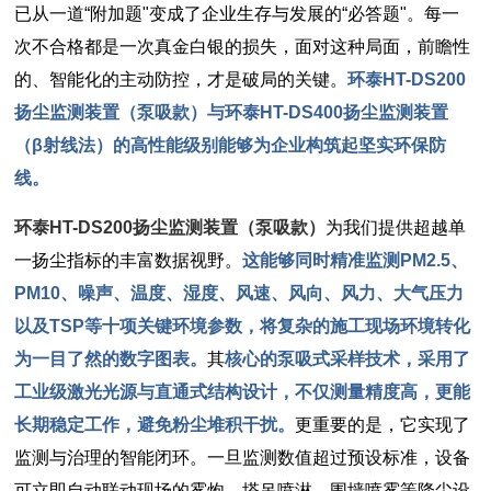
已从一道“附加题"变成了企业生存与发展的“必答题"。每一
次不合格都是一次真金白银的损失，面对这种局面，前瞻性
的、智能化的主动防控，才是破局的关键。
环泰HT-DS200
扬尘监测装置（泵吸款）与环泰HT-DS400扬尘监测装置
（β射线法）的高性能级别能够为企业构筑起坚实环保防
线。
环泰HT-DS200扬尘监测装置（泵吸款）
为我们提供超越单
一扬尘指标的丰富数据视野。
这能够同时精准监测PM2.5、
PM10、噪声、温度、湿度、风速、风向、风力、大气压力
以及TSP等十项关键环境参数，将复杂的施工现场环境转化
为一目了然的数字图表。
其
核心的泵吸式采样技术，采用了
工业级激光光源与直通式结构设计，不仅测量精度高，更能
长期稳定工作，避免粉尘堆积干扰。
更重要的是，它实现了
监测与治理的智能闭环。一旦监测数值超过预设标准，设备
可立即自动联动现场的雾炮、塔吊喷淋、围墙喷雾等降尘设