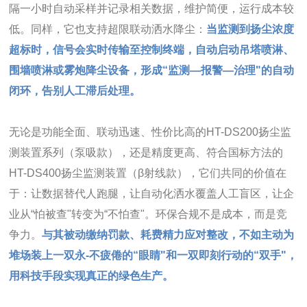
隔一小时自动采样并记录相关数据，维护简便，运行成本较
低。同样，它也支持超限联动洒水降尘：
当监测到扬尘浓度
超标时，信号会实时传输至控制终端，自动启动吊塔喷淋、
围墙喷淋或雾炮降尘设备，形成“监测—报警—治理"的自动
闭环，告别人工滞后处理。
无论是功能全面、联动迅速、性价比高的HT-DS200扬尘监
测装置系列（泵吸款），还是精度更高、符合国标方法的
HT-DS400扬尘监测装置（β射线款），它们共同的价值在
于：让数据替代人跑腿，让自动化洒水覆盖人工盲区，让企
业从“怕被查"转变为“不怕查"。环保合规不是成本，而是竞
争力。
与其被动缴纳罚款、耗费精力应对整改，不如主动为
堆场装上一双永-不疲倦的“眼睛"和一双即刻行动的“双手"，
用科技手段实现真正的绿色生产。