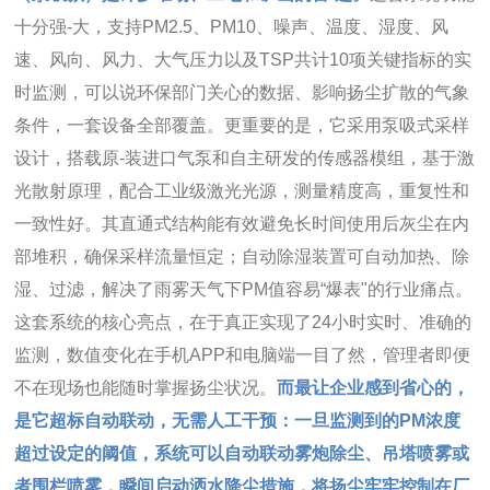
十分强-大，支持PM2.5、PM10、噪声、温度、湿度、风
速、风向、风力、大气压力以及TSP共计10项关键指标的实
时监测，可以说环保部门关心的数据、影响扬尘扩散的气象
条件，一套设备全部覆盖。更重要的是，它采用泵吸式采样
设计，搭载原-装进口气泵和自主研发的传感器模组，基于激
光散射原理，配合工业级激光光源，测量精度高，重复性和
一致性好。其直通式结构能有效避免长时间使用后灰尘在内
部堆积，确保采样流量恒定；自动除湿装置可自动加热、除
湿、过滤，解决了雨雾天气下PM值容易“爆表"的行业痛点。
这套系统的核心亮点，在于真正实现了24小时实时、准确的
监测，数值变化在手机APP和电脑端一目了然，管理者即便
不在现场也能随时掌握扬尘状况。
而最让企业感到省心的，
是它超标自动联动，无需人工干预：一旦监测到的PM浓度
超过设定的阈值，系统可以自动联动雾炮除尘、吊塔喷雾或
者围栏喷雾，瞬间启动洒水降尘措施，将扬尘牢牢控制在厂