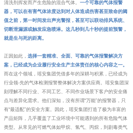
清洗剂挥发而产生危险的混合气体。
一个可靠的气体报警
器，可以在有害气体浓度达到对人体造成伤害甚至致命的阈
值之前，第一时间发出声光警报，甚至可以联动排风系统、
切断泄漏源或触发应急喷淋。这几秒到几十秒的提前预警，
就是生与死的距离。
正因如此，
选择一套精准、全面、可靠的气体报警解决方
案，已经成为企业履行安全生产主体责任的核心内容之一。
而在这个领域，瑶安集团凭借多年的深耕与积累，已经成为
行业领-先的气体检测报警整体解决方案供应商。瑶安集团深
刻理解不同行业、不同工艺、不同作业场景下客户的安全痛
点与差异化需求。他们深知，没有所谓“万能"的报警器，只
有“最适配"的安全方案。因此，瑶安集团打造了极为丰富的
产品矩阵，几乎覆盖了工业环境中可能遇到的所有危险气体
类型。从常见的可燃气体如甲烷、氢气、丙烷，到剧毒类气