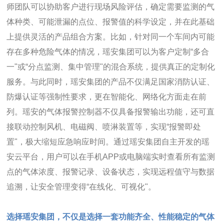
师团队可以协助客户进行现场风险评估，确定需要监测的气
体种类、可能泄漏的点位、报警值的科学设定，并在此基础
上提供灵活的产品组合方案。比如，针对同一个车间内可能
存在多种危险气体的情况，瑶安集团可以为客户定制“多合
一"或“分点监测、集中管理"的混合系统，提供真正的定制化
服务。与此同时，瑶安集团的产品不仅满足国家消防认证、
防爆认证等强制性要求，更在智能化、网络化方面走在前
列。瑶安的气体报警控制器不仅具备报警输出功能，还可直
接联动控制风机、电磁阀、喷淋装置等，实现“报警即处
置"，极大缩短应急响应时间。通过瑶安集团自主开发的瑶
安云平台，用户可以在手机APP或电脑端实时查看所有监测
点的气体浓度、报警记录、设备状态，实现远程值守与数据
追溯，让安全管理变得“在线化、可视化"。
选择瑶安集团，不仅是选择一套功能齐全、性能稳定的气体