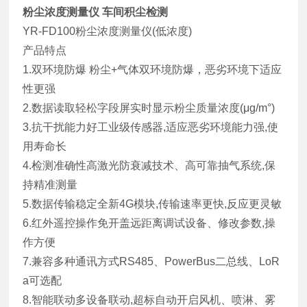
粉尘浓度测量仪 车间积尘检测
YR-FD100粉尘浓度测量仪(低浓度)
产品特点
1.双环境防爆 粉尘+气体双环境防爆，恶劣环境下适应
性更强
2.数据读取轻松字段屏实时显示粉尘质量浓度(μg/m°)
3.抗干扰能力好工业级传感器,适应恶劣环境能力强,使
用寿命长
4.检测准确性高激光防衰减技术、高可靠抽气系统,保
持精准测量
5.数据传输稳定全新4G模块,传输速率更快,反应更灵敏
6.红外遥控操作免开盖远距离调试设备、修改参数,操
作方便
7.兼容多种通讯方式RS485、PowerBus二总线、LoR
a可选配
8.智能联动多设备联动,超标自动开启风机、喷淋、雾