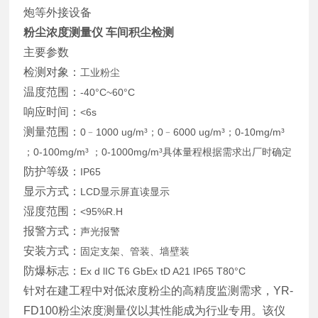
炮等外接设备
粉尘浓度测量仪 车间积尘检测
主要参数
检测对象：
工业粉尘
温度范围：
-40°C~60°C
响应时间：
<6s
测量范围：
0﹣1000
ug/m³；
0﹣6000 ug/m³；0-10mg/m³
；0-100mg/m³ ；0-1000mg/m³具体量程根据需求出厂时确定
防护等级：
IP65
显示方式：
LCD显示屏直读显示
湿度范围：
<95%R.H
报警方式：
声光报警
安装方式：
固定支架、管装、墙壁装
防爆标志：
Ex d lIC T6 GbEx tD A21 IP65 T80°C
针对在建工程中对低浓度粉尘的高精度监测需求，YR-
FD100粉尘浓度测量仪以其性能成为行业专用。该仪