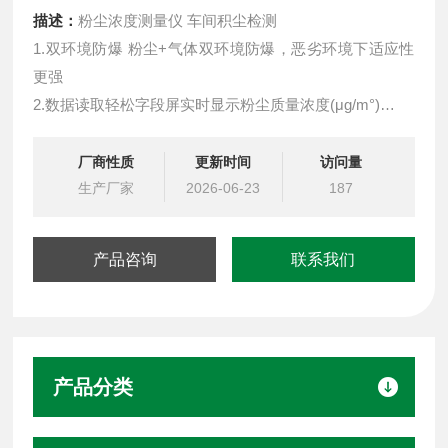
描述：
粉尘浓度测量仪 车间积尘检测
1.双环境防爆 粉尘+气体双环境防爆，恶劣环境下适应性
更强
2.数据读取轻松字段屏实时显示粉尘质量浓度(μg/m°)
3.抗干扰能力好工业级传感器,适应恶劣环境能力强,使用寿
命长
厂商性质
更新时间
访问量
4.检测准确性高激光防衰减技术、高可靠抽气系统,保持精
生产厂家
2026-06-23
187
准测量
5.数据传输稳定全新4G模块,传输速率更快,反应更灵敏
产品咨询
联系我们
6.红外遥控操作免开盖远距离调试设备、修改参数,操作方
便
产品分类