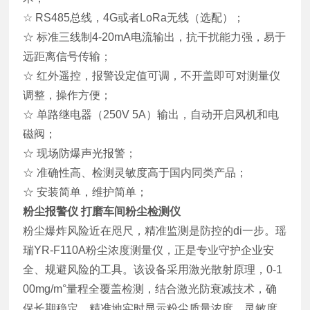
☆ RS485总线，4G或者LoRa无线（选配）；
☆ 标准三线制4-20mA电流输出，抗干扰能力强，易于
远距离信号传输；
☆ 红外遥控，报警设定值可调，不开盖即可对测量仪
调整，操作方便；
☆ 单路继电器（250V 5A）输出，自动开启风机和电
磁阀；
☆ 现场防爆声光报警；
☆ 准确性高、检测灵敏度高于国内同类产品；
☆ 安装简单，维护简单；
粉尘报警仪 打磨车间粉尘检测仪
粉尘爆炸风险近在咫尺，精准监测是防控的di一步。瑶
瑞YR-F110A粉尘浓度测量仪，正是专业守护企业安
全、规避风险的工具。该设备采用激光散射原理，0-1
00mg/m°量程全覆盖检测，结合激光防衰减技术，确
保长期稳定、精准地实时显示粉尘质量浓度，灵敏度