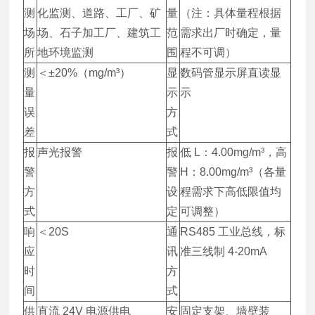
测
化监测、道路、工厂、矿
量
（注：具体量程根据
场
场、石子加工厂、建筑工
范
需求出厂时确定，量
所
地环境监测
围
程不可调）
测
＜±20%（mg/m³）
显
数码管显示屏直读显
量
示
示
误
方
差
式
报
声光报警
报
低 L：4.00mg/m³，高
警
警
H：8.00mg/m³（各量
方
设
程需求下高低限值均
式
定
可调整）
响
＜20S
通
RS485 工业总线，标
应
讯
准三线制 4-20mA
时
方
间
式
供
直流 24V 电源供电
安
固定支架、墙壁装