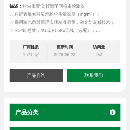
描述：
粉尘报警仪 打磨车间粉尘检测仪
☆ 数码管屏实时显示粉尘质量浓度（mg/m³）；
☆ 采用激光散射原理实现精准测量，激光防衰减技术；
☆ RS485总线，4G或者LoRa无线（选配）；
☆ 标准三线制4-20mA电流输出，抗干扰能力强，易于远
距离信号传输；
厂商性质
更新时间
访问量
生产厂家
2026-06-23
254
产品咨询
联系我们
产品分类