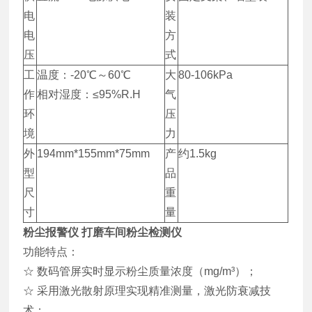
电
装
电
方
压
式
工
温度：-20℃～60℃
大
80-106kPa
作
相对湿度：≤95%R.H
气
环
压
境
力
外
194mm*155mm*75mm
产
约1.5kg
型
品
尺
重
寸
量
粉尘报警仪 打磨车间粉尘检测仪
功能特点：
☆ 数码管屏实时显示粉尘质量浓度（mg/m³）；
☆ 采用激光散射原理实现精准测量，激光防衰减技
术；