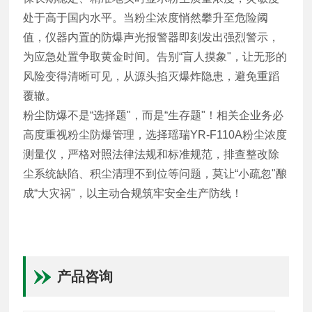
处于高于国内水平。当粉尘浓度悄然攀升至危险阈
值，仪器内置的防爆声光报警器即刻发出强烈警示，
为应急处置争取黄金时间。告别“盲人摸象"，让无形的
风险变得清晰可见，从源头掐灭爆炸隐患，避免重蹈
覆辙。
粉尘防爆不是“选择题"，而是“生存题"！相关企业务必
高度重视粉尘防爆管理，选择瑶瑞YR-F110A粉尘浓度
测量仪，严格对照法律法规和标准规范，排查整改除
尘系统缺陷、积尘清理不到位等问题，莫让“小疏忽"酿
成“大灾祸"，以主动合规筑牢安全生产防线！
产品咨询