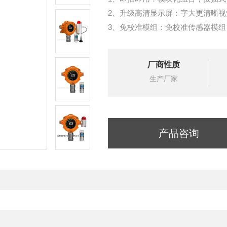
2、升级高清显示屏：字大更清晰
3、免校准模组：免校准传感器模
4、寿命自动检测：传感器寿命自
5、检测稳定精准：yuan装进口
厂商性质
6、双环境防爆：符合气体+粉尘防
生产厂家
产品咨询