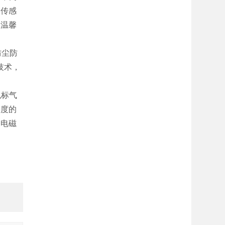
的传感
出温馨
防尘防
技术，
免标气
浓度的
如电磁