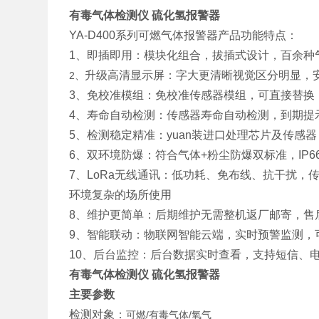
有毒气体检测仪 硫化氢报警器
YA-D400系列可燃气体报警器产品功能特点：
1、即插即用：模块化组合，拔插式设计，百余种
升级高清显示屏：字大更清晰视觉区分明显，
2、
3、免校准模组：免校准传感器模组，可直接替换
4、寿命自动检测：传感器寿命自动检测，到期提
5、检测稳定精准：yuan装进口处理芯片及传感
6、双环境防爆：符合气体+粉尘防爆双标准，IP
7、LoRa无线通讯：低功耗、免布线、抗干扰，
环境复杂的场所使用
8、维护更简单：后期维护无需整机返厂邮寄，售
9、智能联动：物联网智能云端，实时预警监测，
10、后台监控：后台数据实时查看，支持短信、
有毒气体检测仪 硫化氢报警器
主要参数
检测对象：
可燃/有毒气体/氧气