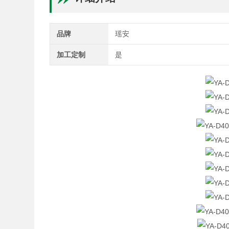
品牌
瑶安
加工定制
是