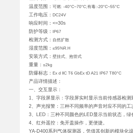
温度范围：
可燃: -40°C~70°C;有毒:-20°C~55°C
工作电压：
DC24V
响应时间：<=30s
防护等级：
IP67
检测方式：
自然扩散
湿度范围：
≤95%R.H
安装方式：
壁挂式、抱管式
重量：
≤2kg
防爆标志：
Ex d llC T6 GbEx tD A21 IP67 T80°C
产品详情描述：
一、交互显示：
1、字段屏显示：字段屏实时显示当前传感器检测
2、声光报警：三种不同频率的声音对应不同的工
3、LED：三种不同颜色的LED显示当前状态，绿
4、红外遥控：免开盖操作，更便捷。
YA-D400系列气体探测器，凭借其创新的模块