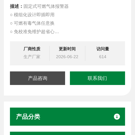
描述：
固定式可燃气体报警器
○ 模组化设计即插即用
○ 可燃有毒气体任意换
○ 免校准免维护超省心
○ 低成本高性价比
传感器类型：电化学式/催化燃烧式
厂商性质
更新时间
访问量
产品型号：GQ-YA-D400TE
生产厂家
2026-06-22
614
可测气体/粉尘：有毒气体
检测方式：扩散式
产品咨询
联系我们
产品分类