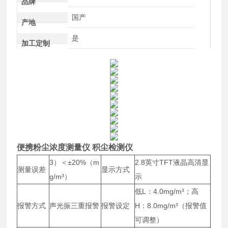
品牌
国产
产地
是
加工定制
便携粉尘浓度测量仪 积尘检测仪
3）＜±20%（m
2.8英寸TFT液晶高清显
测量误差
显示方式
g/m³）
示
低L：4.0mg/m³；高
报警方式
声光振三重报警
报警设定
H：8.0mg/m³（报警值
可调整）