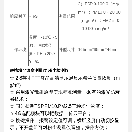
2）TSP 0-100.0（mg/
m³）；PM10 0﹣20.00
响应时间
＜6S
测量范围
（mg/m³）；PM2.5 0
﹣10.00（mg/m³）
温度：-10℃～5
0℃；相对湿
工作环境
外型尺寸
165mm*85mm*46mm
度：RH（20-7
0）%
便携粉尘浓度测量仪 积尘检测仪
☆ 2.8英寸TFT液晶高清显示屏显示粉尘质量浓度（m
g/m³）；
☆ 采用激光散射原理实现精准测量，du有的激光防衰
减技术；
☆ 同时检测TSP,PM10,PM2.5三种粉尘浓度；
☆ 4G选配模块可以把数据上传云平台；
☆ 按键操作，报警设定值可调，横屏竖屏自动切换显
示，不开盖即可对粉尘测量仪调整，操作方便；