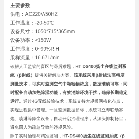
主要参数
供电：AC220V/50HZ
工作温度：-20-50℃
设备尺寸：1050*715*365mm
设备功率：<150W
工作湿度：0~99%R.H
采样流量：16.67L/min
破解人工监管的盲区与滞后难题，
HT-DS400扬尘在线监测系
统（β射线）
提供关键解决方案。
该系统采用β射线法高精度
测量技术，可实时监测空气中颗粒物浓度，数据准确可靠；同
时配备自动加热除湿功能，有效消除环境干扰，确保长期稳定
运行。
通过4G无线传输技术，系统支持大规模网格化布点，
实现远程集中管理。一旦监测数据超标，系统可立即联动雾
炮、喷淋等降尘设备，自动开启治理程序，从源头抑制扬尘，
避免因人为疏忽导致的违规风险。
除了实时治理与精准监测，
HT-DS400扬尘在线监测系统（β