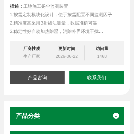
描述：
工地施工扬尘监测装置
1.按需定制模块化设计，便于按需配置不同监测因子
2.精准度高采用B射线法测量，数据准确可靠
3.稳定性好自动加热除湿，消除外界环境干扰
4.实时显示 自动连续监测，便于维护，运行成本低
5.自动采样 间隔1小时采样并记录相关数据
厂商性质
更新时间
访问量
6.便于布点 4G 无线传输稳定，适合大规模网格化布点
生产厂家
2026-06-22
1468
7.自动治理超限联动吊塔喷淋、围墙喷淋、雾炮降尘除尘
产品咨询
联系我们
产品分类