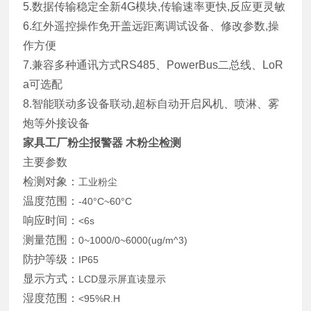
5.数据传输稳定全新4G模块,传输速率更快,反应更灵敏
6.红外遥控操作免开盖远距离调试设备、修改参数,操
作方便
7.兼容多种通讯方式RS485、PowerBus二总线、LoR
a可选配
8.智能联动多设备联动,超标自动开启风机、喷淋、雾
炮等外接设备
家具工厂粉尘报警器 木粉尘检测
主要参数
检测对象：
工业粉尘
温度范围：
-40°C~60°C
响应时间：
<6s
测量范围：
0~1000/0~6000(ug/m^3)
防护等级：
IP65
显示方式：
LCD显示屏直读显示
湿度范围：
<95%R.H