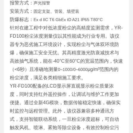
报警方式：
声光报警
安装方式：
固定支架、管装、墙壁装
防爆标志：
Ex d lIC T6 GbEx tD A21 IP65 T80°C
针对在建工程中对低浓度粉尘的高精度监测需求，YR-
FD100粉尘浓度测量仪以其性能成为行业专用。该仪
器专为恶劣施工环境设计，实现粉尘与气体双环境防
爆，确保施工安全无忧。其高精度激光防衰减技术与
高效抽气系统，能在-40°C至60°C的宽温范围内，快速
（<6秒）且准确地测量
μg/m³范围内的
0~1000/0~6000
粉尘浓度，满足各类精细施工要求。
YR-FD100配备的LCD显示屏直观显示粉尘质量浓
度，同时支持红外遥控操作，让调试与维护工作更加
便捷。通过全新4G模块，数据传输稳定快速，确保实
时监控与远程管理。此外，该仪器兼容多种通讯方
式，支持智能联动系统，一旦粉尘浓度超标，可自动
触发风机、喷淋、雾炮等除尘设备，有效控制粉尘污