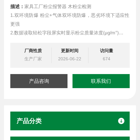
描述：
家具工厂粉尘报警器 木粉尘检测
1.双环境防爆 粉尘+气体双环境防爆，恶劣环境下适应性
更强
2.数据读取轻松字段屏实时显示粉尘质量浓度(μg/m°)
3.抗干扰能力好工业级传感器,适应恶劣环境能力强,使用寿
命长
厂商性质
更新时间
访问量
4.检测准确性高激光防衰减技术、高可靠抽气系统,保持精
生产厂家
2026-06-22
674
准测量
5.数据传输稳定全新4G模块,传输速率更快,反应更灵敏
产品咨询
联系我们
6.红外遥控操作免开盖远距离调试设备、修改参数,操作方
便
产品分类