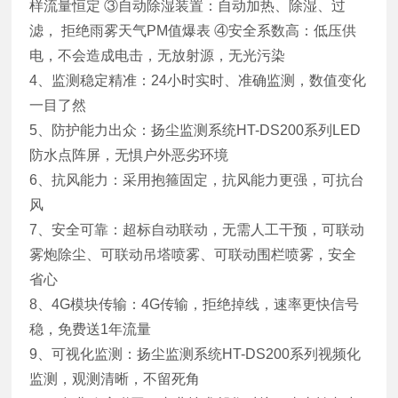
样流量恒定 ③自动除湿装置：自动加热、除湿、过
滤， 拒绝雨雾天气PM值爆表 ④安全系数高：低压供
电，不会造成电击，无放射源，无光污染
4、监测稳定精准：24小时实时、准确监测，数值变化
一目了然
5、防护能力出众：扬尘监测系统HT-DS200系列LED
防水点阵屏，无惧户外恶劣环境
6、抗风能力：采用抱箍固定，抗风能力更强，可抗台
风
7、安全可靠：超标自动联动，无需人工干预，可联动
雾炮除尘、可联动吊塔喷雾、可联动围栏喷雾，安全
省心
8、4G模块传输：4G传输，拒绝掉线，速率更快信号
稳，免费送1年流量
9、可视化监测：扬尘监测系统HT-DS200系列视频化
监测，观测清晰，不留死角