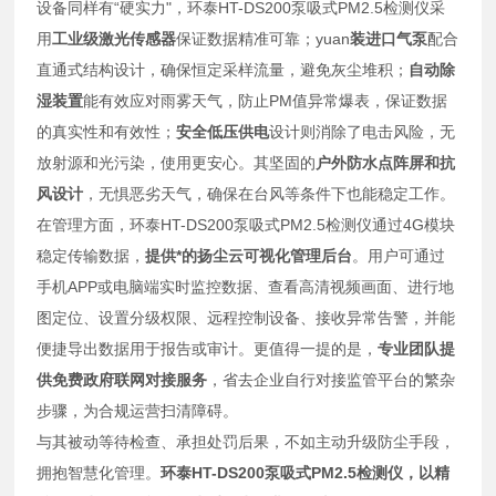
设备同样有“硬实力"，环泰HT-DS200泵吸式PM2.5检测仪采
用
工业级激光传感器
保证数据精准可靠；yuan
装进口气泵
配合
直通式结构设计，确保恒定采样流量，避免灰尘堆积；
自动除
湿装置
能有效应对雨雾天气，防止PM值异常爆表，保证数据
的真实性和有效性；
安全低压供电
设计则消除了电击风险，无
放射源和光污染，使用更安心。其坚固的
户外防水点阵屏和抗
风设计
，无惧恶劣天气，确保在台风等条件下也能稳定工作。
在管理方面，环泰HT-DS200泵吸式PM2.5检测仪通过4G模块
稳定传输数据，
提供*的扬尘云可视化管理后台
。用户可通过
手机APP或电脑端实时监控数据、查看高清视频画面、进行地
图定位、设置分级权限、远程控制设备、接收异常告警，并能
便捷导出数据用于报告或审计。更值得一提的是，
专业团队提
供免费政府联网对接服务
，省去企业自行对接监管平台的繁杂
步骤，为合规运营扫清障碍。
与其被动等待检查、承担处罚后果，不如主动升级防尘手段，
拥抱智慧化管理。
环泰HT-DS200泵吸式PM2.5检测仪，以精