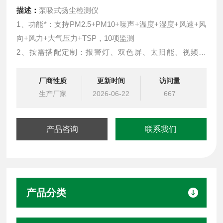
描述：
泵吸式扬尘检测仪
1、功能*：支持PM2.5+PM10+噪声+温度+湿度+风速+风
向+风力+大气压力+TSP，10项监测
2、按需搭配定制：报警灯、双色屏、太阳能、视频监
控、监测项等，可根据需求任意定制
3、泵吸式采样：自主研发传感器模组
厂商性质
更新时间
访问量
生产厂家
2026-06-22
667
产品咨询
联系我们
产品分类