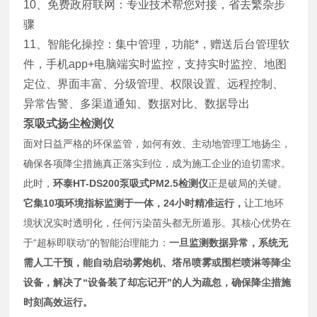
10、免费政府联网：专业技术帮您对接，省去繁杂步
骤
11、智能化操控：集中管理，功能*，赠送后台管理软
件，手机app+电脑端实时监控，支持实时监控、地图
定位、界面丰富、分级管理、权限设置、远程控制、
异常告警、多渠道通知、数据对比、数据导出
泵吸式扬尘检测仪
面对日益严格的环保监管，如何有效、主动地管理工地扬尘，
确保各项降尘措施真正落实到位，成为施工企业的迫切需求。
此时，
环泰HT-DS200泵吸式PM2.5检测仪
正是破局的关键。
它集10项环境指标监测于一体，24小时精准运行，
让工地环
境状况实时透明化，任何污染苗头都无所遁形。其核心优势在
于“超标即联动"的智能治理能力：
一旦监测数据异常，系统无
需人工干预，能自动启动雾炮机、塔吊喷雾或围栏喷淋等降尘
设备，解决了“设备装了却忘记开"的人为疏忽，确保降尘措施
时刻高效运行。