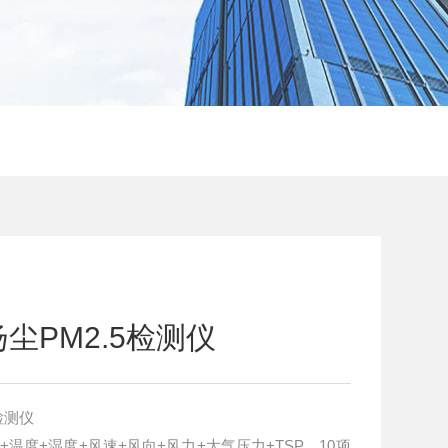
尘PM2.5检测仪
检测仪
噪声+温度+湿度+风速+风向+风力+大气压力+TSP，10项