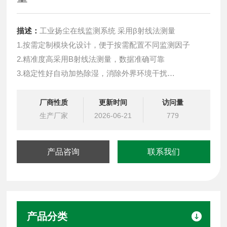
描述：
工业扬尘在线监测系统 采用β射线法测量
1.按需定制模块化设计，便于按需配置不同监测因子
2.精准度高采用B射线法测量，数据准确可靠
3.稳定性好自动加热除湿，消除外界环境干扰
4.实时显示 自动连续监测，便于维护，运行成本低
5.自动采样 间隔1小时采样并记录相关数据
厂商性质
更新时间
访问量
6.便于布点 4G 无线传输稳定，适合大规模网格化布点
生产厂家
2026-06-21
779
7.自动治理超限联动吊塔喷淋、围墙喷淋、雾炮降尘除尘
产品咨询
联系我们
产品分类