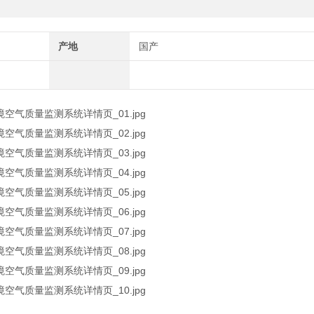
产地
国产