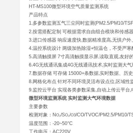
HT-MS100微型环境空气质量监测系统
产品特点
1.多参数监测五气三尘同时监测(PM2.5/PM10/TSP
2.按需搭配定制 可根据需求自由组合模块和传感
3.进口传感器 响应速度快,数据精准度高,无惧户
4.温控系统设计 两级加热除湿+恒温仓，不受严
5.高清触摸屏 7寸高清触摸显示屏,读取直观,友
6.4G无线通讯集成4G无线通讯技术,实时监测大
7.数据存储 可存储 15000+条数据,实时数据、
8.网格化布点 针对不同环境灵活布设点位,区域性监
9.监控云平台 实现各类参数采集,自动上传云平台
微型环境监测系统 实时监测大气环境数据
主要参数
检测对象：N
/S
/
/CO/TVOC/PM2.5/PM10/T
O₂
O₂
O3
温度范围：-20~50°C
工作电压：AC220V