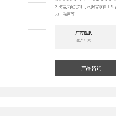
2.按需搭配定制 可根据需求自由
力、噪声等
3.进口传感器 响应速度快,数据精
4.温控系统设计 两级加热除湿+
厂商性质
生产厂家
产品咨询