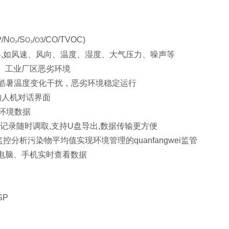
/N
/S
/
/CO/TVOC)
O₂
O₂
O3
器,如风速、风向、温度、湿度、大气压力、噪声等
外、工业厂区恶劣环境
寒酷暑温度变化干扰，恶劣环境稳定运行
好的人机对话界面
气环境数据
历史记录随时调取,支持U盘导出,数据传输更方便
控分析污染物平均值实现环境管理的quanfangwei监管
,电脑、手机实时查看数据
SP