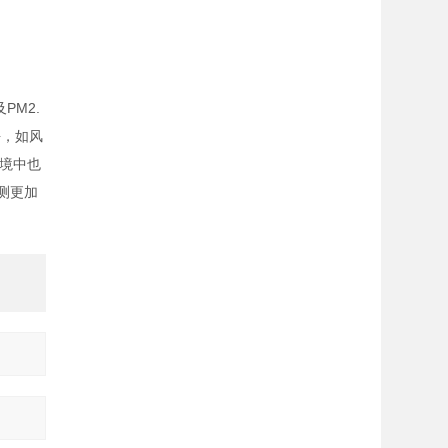
PM2.
块，如风
境中也
测更加